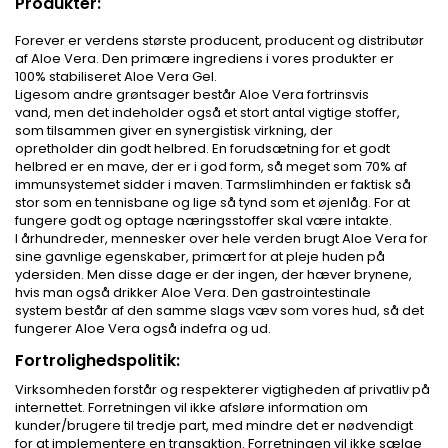
Produkter:
Forever er
verdens største
producent
,
producent og distributør
af
Aloe Vera
.
Den primære
ingrediens i
vores produkter er
100
%
stabiliseret
Aloe Vera
Gel
.
Ligesom andre
grøntsager
består
Aloe Vera
fortrinsvis
vand
,
men det indeholder også
et
stort antal vigtige
stoffer,
som
tilsammen giver
en synergistisk virkning
, der
opretholder
din
godt helbred.
En forudsætning
for et godt
helbred
er en
mave, der
er
i god form,
så meget som
70%
af
immunsystemet
sidder
i maven.
Tarmslimhinden
er
faktisk
så
stor som en
tennisbane
og
lige så tynd som
et
øjenlåg
.
For at
fungere
godt
og
optage næringsstoffer
skal være intakte
.
I århundreder
,
mennesker over hele verden
brugt
Aloe Vera
for
sine gavnlige
egenskaber
, primært for at
pleje huden
på
ydersiden.
Men disse
dage er der
ingen, der
hæver brynene
,
hvis
man også
drikker
Aloe Vera
.
Den
gastrointestinale
system
består af
den samme slags
væv
som
vores hud,
så det
fungerer
Aloe Vera
også
indefra og ud
.
Fortrolighedspolitik:
Virksomheden forstår og respekterer vigtigheden af privatliv på
internettet. Forretningen vil ikke afsløre information om
kunder/brugere til tredje part, med mindre det er nødvendigt
for at implementere en transaktion. Forretningen vil ikke sælge