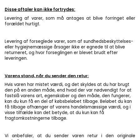
Disse aftaler kan ikke fortrydes:
Levering af varer, som må antages at blive forringet eller
forældet hurtigt.
Levering af forseglede varer, som af sundhedsbeskyttelses-
eller hygiejnemæssige årsager ikke er egnede til at blive
returneret, og hvor forseglingen er blevet brudt efter
leveringen.
Varens stand, når du sender den retur:
Hvis varen har mistet værdi, og det skyldes at du har brugt
den på en anden måde, end hvad der var nødvendigt for at
fastslå varens art, egenskaber og den måde, den fungerer,
kan du kun få en del af købsbeløbet tilbage. Beløbet du kan
få tilbage afhænger af varens handelsmæssige værdi, og i
visse tilfælde kan det betyde, at du kun kan få
fragtomkostningerne tilbage.
Vi anbefaler, at du sender varen retur i den originale