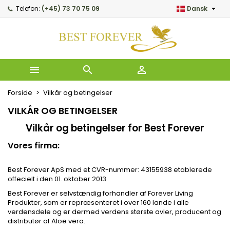

Telefon:
(+45) 73 70 75 09
Dansk
My wishlists
((modalTitle))
Opret ønskeliste
Log ind
Create new list
add_circle_outline
((confirmMessage))
Du skal være logget på for at gemme produkter på din øns
Ønskelistenavn



((cancelText))
Fortryd
((modalDel
Forside
Vilkår og betingelser
Fortryd
Opret 
VILKÅR OG BETINGELSER
Vilkår og betingelser for Best Forever
Vores firma:
Best Forever
ApS med et CVR-nummer: 43155938 etablerede
offecielt i den 01. oktober 2013.
Best Forever er selvstændig forhandler af Forever Living
Produkter, som er r
epræsenteret i over 160 lande i alle
verdensdele og er dermed verdens største avler, producent og
distributør af Aloe vera
.