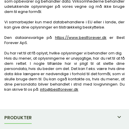
som opbevarer og behandler data. Virksomhederne behandler
udelukkende oplysninger på vores vegne og må ikke bruge
dem til egne formål.
Vi samarbejder kun med databehandlere i EU eller i lande, der
kan give dine oplysninger en tilstrækkelig beskyttelse.
Den dataansvarlige på
https://www.bestforever.dk
er Best
Forever ApS.
Du har ret til at få oplyst, hvilke oplysninger vi behandler om dig.
Hvis du mener, at oplysningerne er unøjagtige, har du ret til at få
dem rettet. I nogle tilfælde har vi pligt til at slette dine
persondata, hvis du beder om det. Det kan f.eks. være hvis dine
data ikke længere er nødvendige i forhold til det formål, som vi
skulle bruge dem til. Du kan også kontakte os, hvis du mener, at
dine persondata bliver behandlet i strid med lovgivningen. Du
kan skrive til os på:
info@bestforever.dk

PRODUKTER