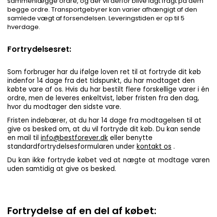
sammenlægge ordre, og der vil derfor blive lagt fragt på dem
begge ordre. Transportgebyrer kan varier afhængigt af den
samlede vægt af forsendelsen.
Leveringstiden er op til 5
hverdage.
Fortrydelsesret:
Som forbruger har du ifølge loven ret til at fortryde dit køb
indenfor 14 dage fra det tidspunkt, du har modtaget den
købte vare af os.
Hvis du har bestilt flere forskellige varer i én
ordre, men de leveres enkeltvist, løber fristen fra den dag,
hvor du modtager den sidste vare.
Fristen indebærer, at du har 14 dage fra modtagelsen til at
give os besked om, at du vil fortryde dit køb. Du kan sende
en mail til
info@bestforever.dk
eller benytte
standardfortrydelsesformularen under
kontakt os
.
Du kan ikke fortryde købet ved at nægte at modtage varen
uden samtidig at give os besked.
Fortrydelse af en del af købet: