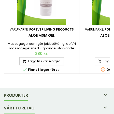
VARUMÄRKE:
FOREVER LIVING PRODUCTS
VARUMÄRKE:
FORE
ALOE MSM GEL
ALOE H
Massagegel som gör jobbetHärlig, doftfri
massagegel med lugnande, stärkande
och hudvårdande egenskaper. Innehåller
280 kr.
2
bland annat MSM, Aloe vera och olika
Lägg till i varukorgen
Lägg ti


örter. 118 ml.


Finns i lager först
Out-

PRODUKTER

VÅRT FÖRETAG