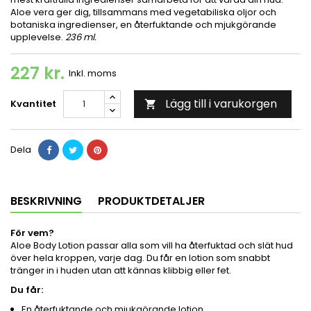
Aloe vera ger dig, tillsammans med vegetabiliska oljor och
botaniska ingredienser, en återfuktande och mjukgörande
upplevelse.
236 ml.
227 kr.
Inkl. moms
Lägg till i varukorgen
Kvantitet

Dela
BESKRIVNING
PRODUKTDETALJER
För vem?
Aloe Body Lotion passar alla som vill ha återfuktad och slät hud
över hela kroppen, varje dag. Du får en lotion som snabbt
tränger in i huden utan att kännas klibbig eller fet.
Du får:
En återfuktande och mjukgörande lotion