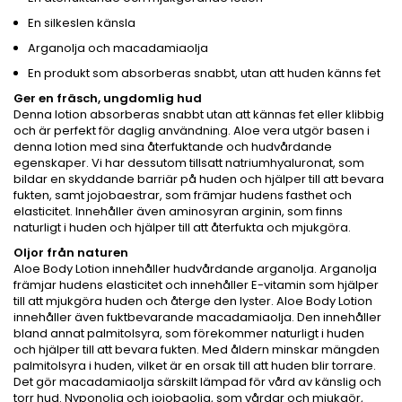
En silkeslen känsla
Arganolja och macadamiaolja
En produkt som absorberas snabbt, utan att huden känns fet
Ger en fräsch, ungdomlig hud
Denna lotion absorberas snabbt utan att kännas fet eller klibbig
och är perfekt för daglig användning. Aloe vera utgör basen i
denna lotion med sina återfuktande och hudvårdande
egenskaper. Vi har dessutom tillsatt natriumhyaluronat, som
bildar en skyddande barriär på huden och hjälper till att bevara
fukten, samt jojobaestrar, som främjar hudens fasthet och
elasticitet. Innehåller även aminosyran arginin, som finns
naturligt i huden och hjälper till att återfukta och mjukgöra.
Oljor från naturen
Aloe Body Lotion innehåller hudvårdande arganolja. Arganolja
främjar hudens elasticitet och innehåller E-vitamin som hjälper
till att mjukgöra huden och återge den lyster. Aloe Body Lotion
innehåller även fuktbevarande macadamiaolja. Den innehåller
bland annat palmitolsyra, som förekommer naturligt i huden
och hjälper till att bevara fukten. Med åldern minskar mängden
palmitolsyra i huden, vilket är en orsak till att huden blir torrare.
Det gör macadamiaolja särskilt lämpad för vård av känslig och
torr hud. Nyponolja och jojobaolja, som vårdar och mjukgör,