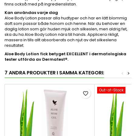
finns också med på ingredienslistan.
Kan användas varje dag
Aloe Body Lotion passar alla hudtyper och har en lätt blommig
doft som passar både honom och henne. När du behöver en
daglig lotion som gör huden mjuk och silkeslen, men aldrig fet,
ska du ha Aloe Body Lotion nära till hands. Applicera rikligt,
massera in tills allt absorberats och njut av det silkeslena
resultatet.
Aloe Body Lotion fick betyget EXCELLENT i dermatologiska
tester utförda av Dermatest®.
7 ANDRA PRODUKTER I SAMMA KATEGORI:
<
>
Out-of-Stock
favorite_border