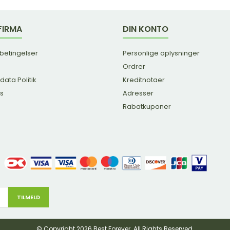
FIRMA
DIN KONTO
 betingelser
Personlige oplysninger
Ordrer
data Politik
Kreditnotaer
os
Adresser
Rabatkuponer
© Copyright 2026 Best Forever. All Rights Reserved.