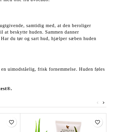
gtgivende, samtidig med, at den beroliger
til at beskytte huden. Sammen danner
s. Har du tør og sart hud, hjælper sæben huden
 en uimodståelig, frisk fornemmelse. Huden føles
est®.
<
>
favorite_border
favorite_border