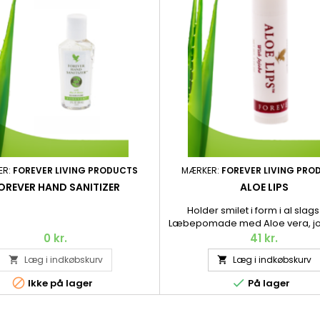
ER:
FOREVER LIVING PRODUCTS
MÆRKER:
FOREVER LIVING PRO
OREVER HAND SANITIZER
ALOE LIPS
Holder smilet i form i al slags
Læbepomade med Aloe vera, jo
og bivoks, der gør dine læber 
0 kr.
41 kr.
glatte – og beskytter dem mod 
Læg i indkøbskurv
Læg i indkøbskurv


vind. 4,25 g.


Ikke på lager
På lager