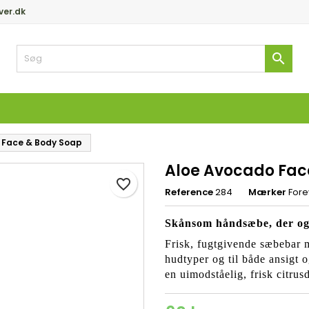
ver.dk
y wishlists
pret ønskeliste
og ind

Create new list
 skal være logget på for at gemme produkter på din ønskeliste.
skelistenavn
Fortryd
Log in
 Face & Body Soap
Fortryd
Opret ønskelist
Aloe Avocado Fac
favorite_border
Reference
284
Mærker
Fore
Skånsom håndsæbe, der ogs
Frisk, fugtgivende sæbebar m
hudtyper og til både ansigt 
en uimodståelig, frisk citrusd