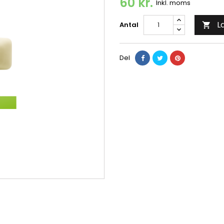
60 kr.
Inkl. moms
L
Antal

Del