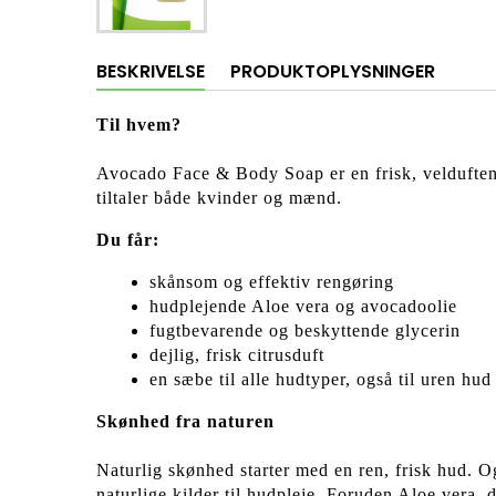
BESKRIVELSE
PRODUKTOPLYSNINGER
Til hvem?
Avocado Face & Body Soap er en frisk, velduftende
tiltaler både kvinder og mænd.
Du får:
skånsom og effektiv rengøring
hudplejende Aloe vera og avocadoolie
fugtbevarende og beskyttende glycerin
dejlig, frisk citrusduft
en sæbe til alle hudtyper, også til uren hud
Skønhed fra naturen
Naturlig skønhed starter med en ren, frisk hud. O
naturlige kilder til hudpleje. Foruden Aloe vera,