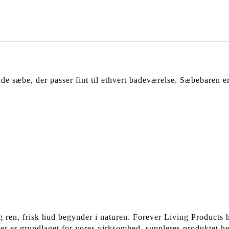
 sæbe, der passer fint til ethvert badeværelse. Sæbebaren er v
g ren, frisk hud begynder i naturen. Forever Living Products h
 der er grundlaget for vores virksomhed, suppleres produktet h