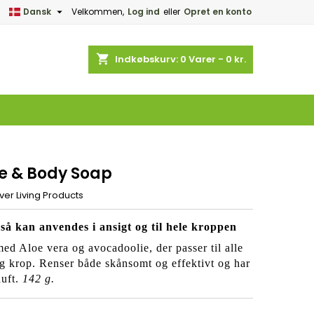

Dansk
Velkommen,
Log ind
eller
Opret en konto
×
×
×
shopping_cart
Indkøbskurv:
0
Varer - 0 kr.
d
e
e & Body Soap
ver Living Products
å kan anvendes i ansigt og til hele kroppen
ed Aloe vera og avocadoolie, der passer til alle
og krop. Renser både skånsomt og effektivt og har
uft.
142 g.