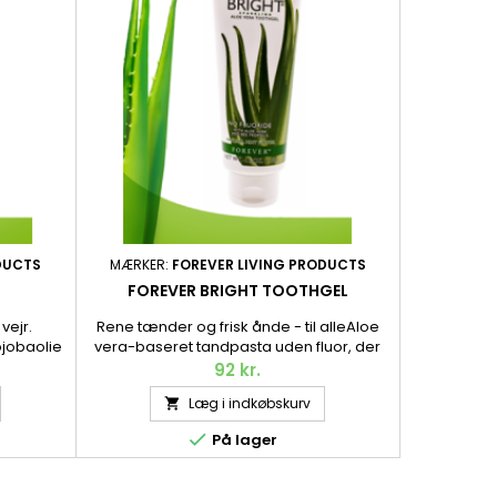
DUCTS
MÆRKER:
FOREVER LIVING PRODUCTS
MÆRKER:
FOREVER BRIGHT TOOTHGEL
G
 vejr.
Rene tænder og frisk ånde - til alleAloe
Aftershave-
jobaolie
vera-baseret tandpasta uden fluor, der
duft Opfri
bløde og
renser effektivt, samtidig med at den
blandt a
92 kr.
vejr og
plejer tandkød og slimhinder og giver en
agurk,
Læg i indkøbskurv

frisk ånde, der holder længe! 130 g.
genfugter h

På lager