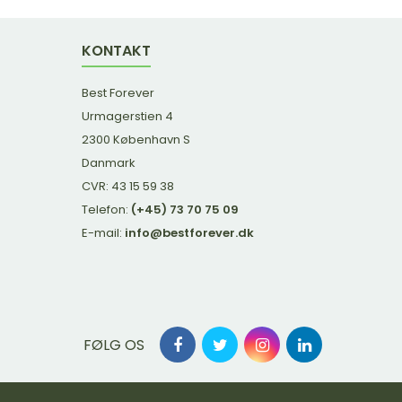
KONTAKT
Best Forever
Urmagerstien 4
2300 København S
Danmark
CVR: 43 15 59 38
Telefon:
(+45) 73 70 75 09
E-mail:
info@bestforever.dk
FØLG OS