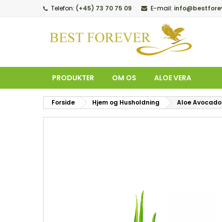
Telefon:
(+45) 73 70 75 09
E-mail:
info@bestfore
M
O
L
add_circle_outline
Du
Øn
PRODUKTER
OM OS
ALOE VERA
Forside
Hjem og Husholdning
Aloe Avocado