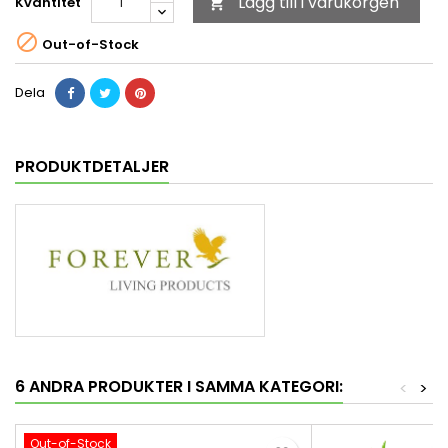
Lägg till i varukorgen
Kvantitet


Out-of-Stock
Dela
PRODUKTDETALJER
6 ANDRA PRODUKTER I SAMMA KATEGORI:
<
>
Out-of-Stock