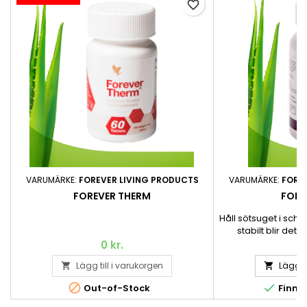
favorite_border
VARUMÄRKE:
FOREVER LIVING PRODUCTS
VARUMÄRKE:
FORE
FOREVER THERM
FORE
Håll sötsuget i sch
stabilt blir det 
sötsuget. Forever Le
0 kr.
3
med extrakt av opun
Lägg till i varukorgen
Lägg ti


samt krom, som bidr
normal blodsock


Out-of-Stock
Finns 