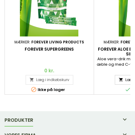
MÆRKER:
FOREVER LIVING PRODUCTS
MÆRKER:
FOREVE
FOREVER SUPERGREENS
FOREVER ALOE BE
SIN
Aloe vera-drik me
æble og med C-vita
til at mindske træ
0 kr.
9
til immunsystem
Læg i indkøbskurv
Læg i


Lækker version a
ver


Ikke på lager
P
Ligesom originale
Berry Nectar™ af de
håndhøstet Aloe ve
høstet, 

PRODUKTER
