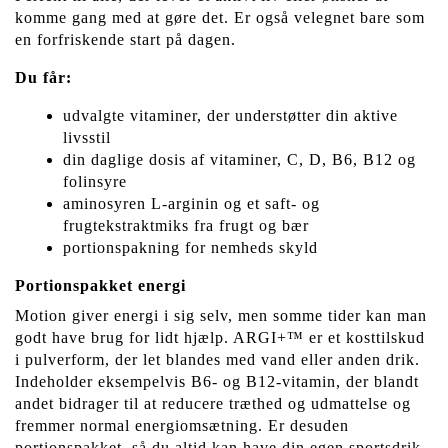
komme gang med at gøre det. Er også velegnet bare som
en forfriskende start på dagen.
Du får:
udvalgte vitaminer, der understøtter din aktive
livsstil
din daglige dosis af vitaminer, C, D, B6, B12 og
folinsyre
aminosyren L-arginin og et saft- og
frugtekstraktmiks fra frugt og bær
portionspakning for nemheds skyld
Portionspakket energi
Motion giver energi i sig selv, men somme tider kan man
godt have brug for lidt hjælp. ARGI+™ er et kosttilskud
i pulverform, der let blandes med vand eller anden drik.
Indeholder eksempelvis B6- og B12-vitamin, der blandt
andet bidrager til at reducere træthed og udmattelse og
fremmer normal energiomsætning. Er desuden
portionspakket, så du altid kan have din egen sportsdrik