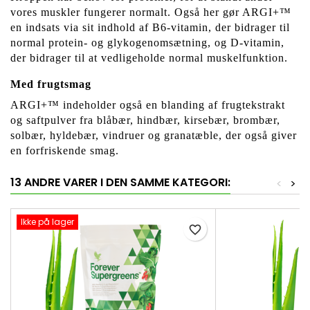
vores muskler fungerer normalt. Også her gør ARGI+™
en indsats via sit indhold af B6-vitamin, der bidrager til
normal protein- og glykogenomsætning, og D-vitamin,
der bidrager til at vedligeholde normal muskelfunktion.
Med frugtsmag
ARGI+™ indeholder også en blanding af frugtekstrakt
og saftpulver fra blåbær, hindbær, kirsebær, brombær,
solbær, hyldebær, vindruer og granatæble, der også giver
en forfriskende smag.
13 ANDRE VARER I DEN SAMME KATEGORI:
<
>
Ikke på lager
favorite_border