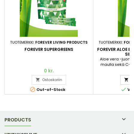
TUOTEMERKKI:
FOREVER LIVING PRODUCTS
TUOTEMERKKI:
FORE
FOREVER SUPERGREENS
FOREVER ALOE BE
SIN
Aloe vera -juom
maulla sekä C-vit
vähentämään väs
0 kr.
9
sekä edistää i
Ostoskoriin
O


normaalia toimint
suositusta Aloe


Out-of-Stock
Var
Kuten alkuperäine
Nectar™ sisältää k
poimitusta Aloe 
sisägeeli

PRODUCTS