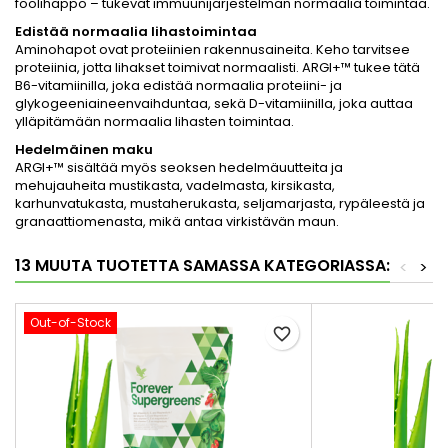
foolihappo – tukevat immuunijärjestelmän normaalia toimintaa.
Edistää normaalia lihastoimintaa
Aminohapot ovat proteiinien rakennusaineita. Keho tarvitsee
proteiinia, jotta lihakset toimivat normaalisti. ARGI+™ tukee tätä
B6-vitamiinilla, joka edistää normaalia proteiini- ja
glykogeeniaineenvaihduntaa, sekä D-vitamiinilla, joka auttaa
ylläpitämään normaalia lihasten toimintaa.
Hedelmäinen maku
ARGI+™ sisältää myös seoksen hedelmäuutteita ja
mehujauheita mustikasta, vadelmasta, kirsikasta,
karhunvatukasta, mustaherukasta, seljamarjasta, rypäleestä ja
granaattiomenasta, mikä antaa virkistävän maun.
13 MUUTA TUOTETTA SAMASSA KATEGORIASSA:
<
>
Out-of-Stock
favorite_border