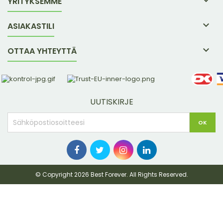

YRITYKSEMME

ASIAKASTILI

OTTAA YHTEYTTÄ
UUTISKIRJE
© Copyright 2026 Best Forever. All Rights Reserved.