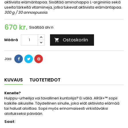
aktiivista elämäntapaa. Sisältää aminohappo L-arginiinia sekä
useita tärkeitä vitamiineja, jotka tukevat aktiivista elämäntapaa.
300 g / 30 annospussia.
670 kr.
Sisältää alv:n
Ostoskoriin
Määrä

Jaa
KUVAUS
TUOTETIEDOT
Kenelle?
Huippu-urheilija vai tavallinen kuntoilija? Ei väliä. ARGI+™ sopii
kaikille aikuisille. Täydellinen sinulle, joka elät aktiivista elämää
tai haluat aloittaa. Sopii myös erinomaisesti virkistäväksi
aloitukseksi päivään.
Saat: