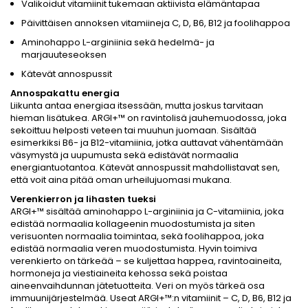
Valikoidut vitamiinit tukemaan aktiivista elämäntapaa
Päivittäisen annoksen vitamiineja C, D, B6, B12 ja foolihappoa
Aminohappo L-arginiinia sekä hedelmä- ja
marjauuteseoksen
Kätevät annospussit
Annospakattu energia
Liikunta antaa energiaa itsessään, mutta joskus tarvitaan
hieman lisätukea. ARGI+™ on ravintolisä jauhemuodossa, joka
sekoittuu helposti veteen tai muuhun juomaan. Sisältää
esimerkiksi B6- ja B12-vitamiinia, jotka auttavat vähentämään
väsymystä ja uupumusta sekä edistävät normaalia
energiantuotantoa. Kätevät annospussit mahdollistavat sen,
että voit aina pitää oman urheilujuomasi mukana.
Verenkierron ja lihasten tueksi
ARGI+™ sisältää aminohappo L-arginiinia ja C-vitamiinia, joka
edistää normaalia kollageenin muodostumista ja siten
verisuonten normaalia toimintaa, sekä foolihappoa, joka
edistää normaalia veren muodostumista. Hyvin toimiva
verenkierto on tärkeää – se kuljettaa happea, ravintoaineita,
hormoneja ja viestiaineita kehossa sekä poistaa
aineenvaihdunnan jätetuotteita. Veri on myös tärkeä osa
immuunijärjestelmää. Useat ARGI+™:n vitamiinit – C, D, B6, B12 ja