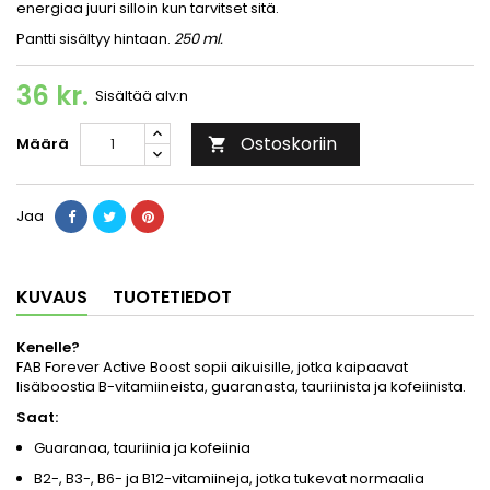
energiaa juuri silloin kun tarvitset sitä.
Pantti sisältyy hintaan.
250 ml.
36 kr.
Sisältää alv:n
Ostoskoriin
Määrä

Jaa
KUVAUS
TUOTETIEDOT
Kenelle?
FAB Forever Active Boost sopii aikuisille, jotka kaipaavat
lisäboostia B-vitamiineista, guaranasta, tauriinista ja kofeiinista.
Saat:
Guaranaa, tauriinia ja kofeiinia
B2-, B3-, B6- ja B12-vitamiineja, jotka tukevat normaalia