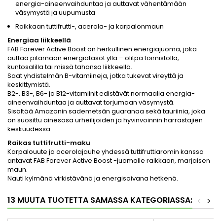
energia-aineenvaihduntaa ja auttavat vähentämään
väsymystä ja uupumusta
Raikkaan tuttifrutti-, acerola- ja karpalonmaun
Energiaa liikkeellä
FAB Forever Active Boost on herkullinen energiajuoma, joka
auttaa pitämään energiatasot yllä – olitpa toimistolla,
kuntosalilla tai missä tahansa liikkeellä.
Saat yhdistelmän B-vitamiineja, jotka tukevat vireyttä ja
keskittymistä.
B2-, B3-, B6- ja B12-vitamiinit edistävät normaalia energia-
aineenvaihduntaa ja auttavat torjumaan väsymystä.
Sisältää Amazonin sademetsän guaranaa sekä tauriinia, joka
on suosittu ainesosa urheilijoiden ja hyvinvoinnin harrastajien
keskuudessa.
Raikas tuttifrutti-maku
Karpalouute ja acerolajauhe yhdessä tuttifruttiaromin kanssa
antavat FAB Forever Active Boost -juomalle raikkaan, marjaisen
maun.
Nauti kylmänä virkistävänä ja energisoivana hetkenä.
13 MUUTA TUOTETTA SAMASSA KATEGORIASSA:
<
>