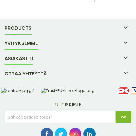
esiintyvää ainetta, joiden on osoitettu
täydellisen kyps
tukevan nivelten terveyttä ja liikkuvuutta –
vitamiinia. Pantt
vakautettuun...

PRODUCTS

YRITYKSEMME

ASIAKASTILI

OTTAA YHTEYTTÄ
UUTISKIRJE