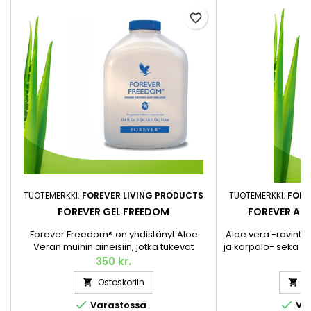
favorite_border
TUOTEMERKKI:
FOREVER LIVING PRODUCTS
TUOTEMERKKI:
FORE
FOREVER GEL FREEDOM
FOREVER ALO
Forever Freedom® on yhdistänyt Aloe
Aloe vera -ravintol
Veran muihin aineisiin, jotka tukevat
ja karpalo- sekä 
nivelten normaalia toimintaa ja liikkuvuutta
versio Aloe ver
350 kr.
3
maukkaassa appelsiininmakuisten mehun
juomamuodossa. 
Ostoskoriin
O


muodossa. Olemme yhdistäneet
Forever Aloe Berr
glukosamiinisulfaatin ja
korkealaatuisen kä


Varastossa
Var
kondroitiinisulfaatin – kaksi luonnollisesti
hienoimmasta sisäge