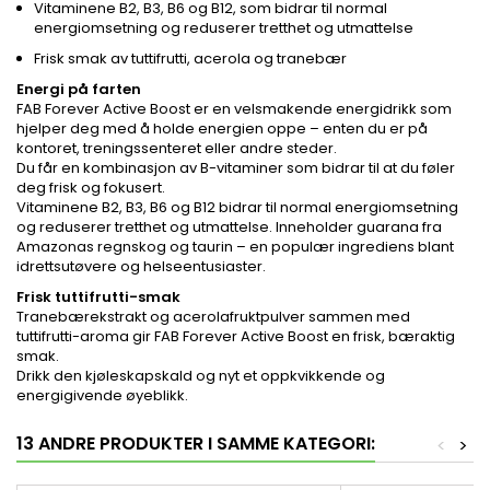
Vitaminene B2, B3, B6 og B12, som bidrar til normal
energiomsetning og reduserer tretthet og utmattelse
Frisk smak av tuttifrutti, acerola og tranebær
Energi på farten
FAB Forever Active Boost er en velsmakende energidrikk som
hjelper deg med å holde energien oppe – enten du er på
kontoret, treningssenteret eller andre steder.
Du får en kombinasjon av B-vitaminer som bidrar til at du føler
deg frisk og fokusert.
Vitaminene B2, B3, B6 og B12 bidrar til normal energiomsetning
og reduserer tretthet og utmattelse. Inneholder guarana fra
Amazonas regnskog og taurin – en populær ingrediens blant
idrettsutøvere og helseentusiaster.
Frisk tuttifrutti-smak
Tranebærekstrakt og acerolafruktpulver sammen med
tuttifrutti-aroma gir FAB Forever Active Boost en frisk, bæraktig
smak.
Drikk den kjøleskapskald og nyt et oppkvikkende og
energigivende øyeblikk.
13 ANDRE PRODUKTER I SAMME KATEGORI:
<
>