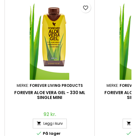
favorite_border
MERKE:
FOREVER LIVING PRODUCTS
MERKE:
FOREVER
FOREVER ALOE VERA GEL - 330 ML
FOREVER ALOE 
SINGLE MINI
SIN
92 kr.
9
Legg i kurv
L




På lager
P