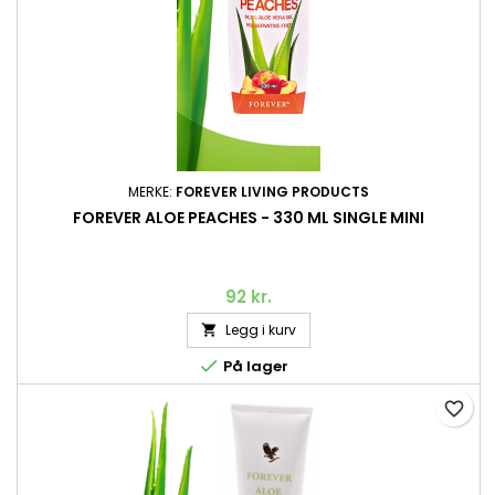
MERKE:
FOREVER LIVING PRODUCTS
FOREVER ALOE PEACHES - 330 ML SINGLE MINI
92 kr.
Legg i kurv


På lager
favorite_border