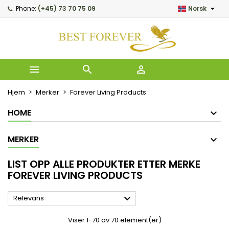

Phone:
(+45) 73 70 75 09
Norsk
My wishlists
((modalTitle))
Opprett ønskeliste
Logg inn
Create new list
add_circle_outline
((confirmMessage))
Du må være innlogget for å lagre produkter i ønskelisten d
Ønskeliste navn



((cancelText))
Avbryt
((modalDel
Hjem
Merker
Forever Living Products
Avbryt
Opprett 
HOME
MERKER
LIST OPP ALLE PRODUKTER ETTER MERKE
FOREVER LIVING PRODUCTS

Relevans
Viser 1-70 av 70 element(er)