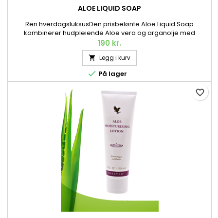
ALOE LIQUID SOAP
Ren hverdagsluksusDen prisbelønte Aloe Liquid Soap
kombinerer hudpleiende Aloe vera og arganolje med
naturlige rengjøringsmidler, blant annet fra kokosnøtt. Unn
190 kr.
deg en såpe som gir en deilig ren og frisk følelse uten å tørke
Legg i kurv

ut huden. 473 ml.

På lager
favorite_border