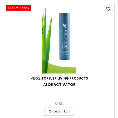
Out-of-Stock
favorite_border
MERKE:
FOREVER LIVING PRODUCTS
ALOE ACTIVATOR
0 kr.
Legg i kurv
