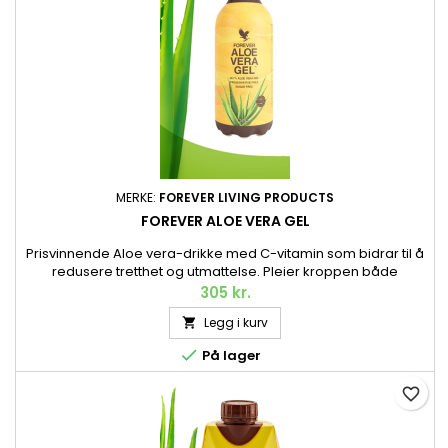
MERKE:
FOREVER LIVING PRODUCTS
FOREVER ALOE VERA GEL
Prisvinnende Aloe vera-drikke med C-vitamin som bidrar til å
redusere tretthet og utmattelse. Pleier kroppen både
innvendig og utvendig. Vår naturlige Aloe vera-juice, kalt
305 kr.
gelé, er laget av den fineste innergelen fra håndhøstet Aloe
Legg i kurv

vera av høyeste kvalitet, høstet når planten er perfekt moden.
Nå med tilsatt C-vitamin og enda bedre smak – i

På lager
miljøvennlig...
favorite_border