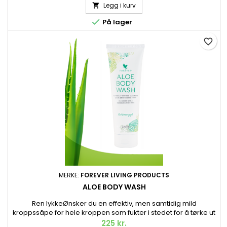
Legg i kurv


På lager
favorite_border
MERKE:
FOREVER LIVING PRODUCTS
ALOE BODY WASH
Ren lykkeØnsker du en effektiv, men samtidig mild
kroppssåpe for hele kroppen som fukter i stedet for å tørke ut
huden? Da trenger du ikke lete lenger. Her er vår herlige,
225 kr.