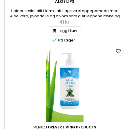
ALOE LIPS
Holder smilet ditt i form i all slags værLeppepomade med
Aloe vera, jojobaolje og bivoks som gjør leppene myke og
glatte – og beskytter dem mot vær og vind. 4,25 g.
41 kr.
Legg i kurv


På lager
favorite_border
MERKE:
FOREVER LIVING PRODUCTS