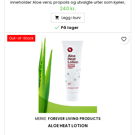
inneholder Aloe vera, propolis og utvalgte urter som kjøler,
pleier og beroliger huden. Perfekt etter en dag i solen, etter et
240 kr.
insektstikk eller i den tørre luften på flyreisen. Også egnet for
Legg i kurv

hår og hodebunn. 473 ml.

På lager
Out-of-Stock
favorite_border
MERKE:
FOREVER LIVING PRODUCTS
ALOE HEAT LOTION