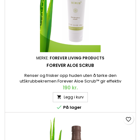
MERKE:
FOREVER LIVING PRODUCTS
FOREVER ALOE SCRUB
Renser og frisker opp huden uten å tørke den
utSkrubbekremen Forever Aloe Scrub™ gir effektiv
eksfoliering av hele kroppen – og er mild nok til daglig bruk.
190 kr.
Kan også brukes i ansiktet. Naturligvis basert på vår egen
Legg i kurv

Aloe vera. 99 g.

På lager
favorite_border