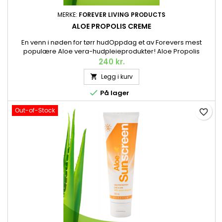
MERKE:
FOREVER LIVING PRODUCTS
ALOE PROPOLIS CREME
En venn i nøden for tørr hudOppdag et av Forevers mest
populære Aloe vera-hudpleieprodukter! Aloe Propolis
Creme er et mykgjørende og fuktighetsbevarende
240 kr.
vidundermiddel med pleiende ingredienser som Aloe vera,
Legg i kurv

propolis og kamille. Den har en kremet konsistens og en
nydelig mild duft som minner om vanilje eller honning. 113 g.

På lager
Out-of-Stock
favorite_border