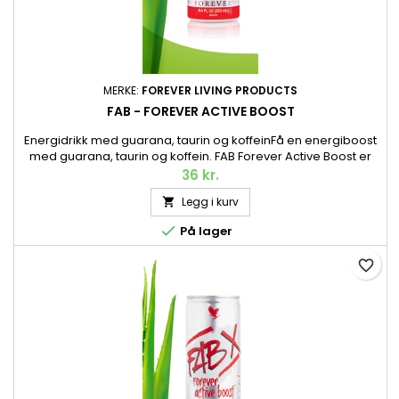
MERKE:
FOREVER LIVING PRODUCTS
FAB - FOREVER ACTIVE BOOST
Energidrikk med guarana, taurin og koffeinFå en energiboost
med guarana, taurin og koffein. FAB Forever Active Boost er
en energidrikk som raskt gir deg energi når du trenger det.
36 kr.
Pant er inkludert i prisen. 250 ml.
Legg i kurv


På lager
favorite_border