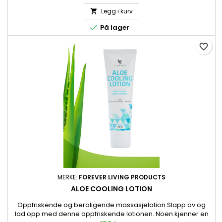
prisvinnende Aloe Body Wash. 236 ml.
Legg i kurv


På lager
favorite_border
MERKE:
FOREVER LIVING PRODUCTS
ALOE COOLING LOTION
Oppfriskende og beroligende massasjelotion Slapp av og
lad opp med denne oppfriskende lotionen. Noen kjenner en