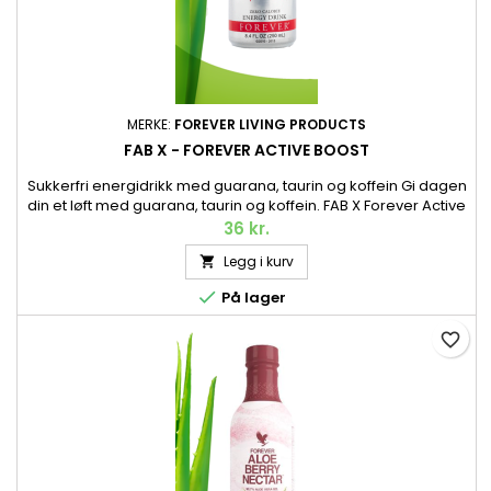
MERKE:
FOREVER LIVING PRODUCTS
FAB X - FOREVER ACTIVE BOOST
Sukkerfri energidrikk med guarana, taurin og koffein Gi dagen
din et løft med guarana, taurin og koffein. FAB X Forever Active
Boost er en sukkerfri energidrikk som raskt gir deg energi når
36 kr.
du trenger det. Pant er inkludert i prisen. 250 ml.
Legg i kurv


På lager
favorite_border