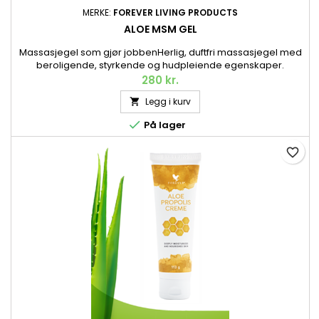
MERKE:
FOREVER LIVING PRODUCTS
ALOE MSM GEL
Massasjegel som gjør jobbenHerlig, duftfri massasjegel med
beroligende, styrkende og hudpleiende egenskaper.
Inneholder blant annet MSM, Aloe vera og ulike urter. 118 ml.
280 kr.
Legg i kurv


På lager
favorite_border