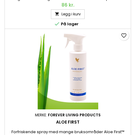
Aloe vera. Mild unisexduft og behagelig konsistens som
86 kr.
verken føles fet eller etterlater flekker på klærne. 92 g per stift.
Legg i kurv


På lager
favorite_border
MERKE:
FOREVER LIVING PRODUCTS
ALOE FIRST
Forfriskende spray med mange bruksområder Aloe First™