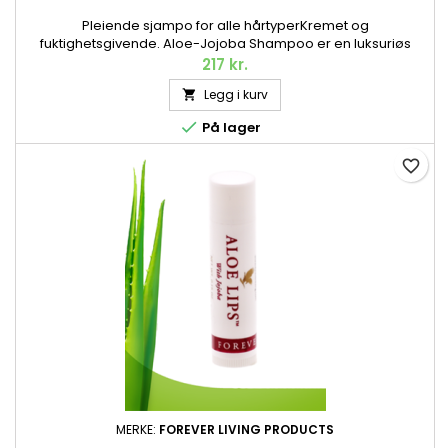
Pleiende sjampo for alle hårtyperKremet og
fuktighetsgivende. Aloe-Jojoba Shampoo er en luksuriøs
hårsjampo med Aloe vera og jojobaolje som styrker håret. Fri
217 kr.
for sulfater og så mild at hele familien kan bruke den hver
Legg i kurv

dag. 296 ml.

På lager
favorite_border
MERKE:
FOREVER LIVING PRODUCTS