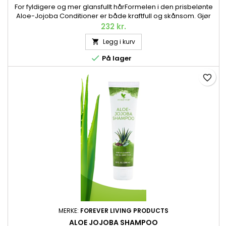
For fyldigere og mer glansfullt hårFormelen i den prisbelønte
Aloe-Jojoba Conditioner er både kraftfull og skånsom. Gjør
håret mykt, glansfullt og lett å style. Passer perfekt sammen
232 kr.
med Aloe-Jojoba Shampoo. Vinner av Global Green Beauty
Legg i kurv

Award 2021. 296 ml.

På lager
favorite_border
MERKE:
FOREVER LIVING PRODUCTS
ALOE JOJOBA SHAMPOO