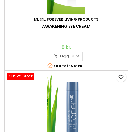
MERKE:
FOREVER LIVING PRODUCTS
AWAKENING EYE CREAM
0 kr.
Legg i kurv


Out-of-Stock
Out-of-Stock
favorite_border