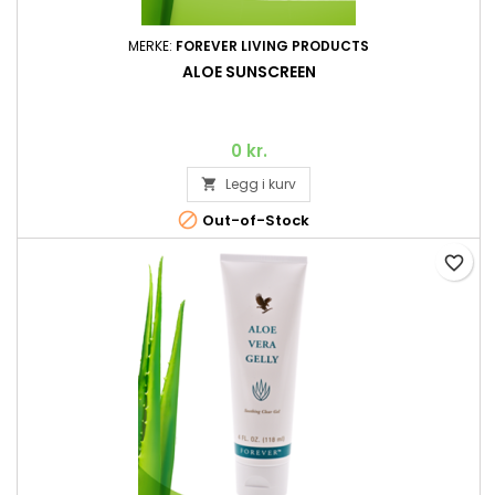
MERKE:
FOREVER LIVING PRODUCTS
ALOE SUNSCREEN
0 kr.
Legg i kurv


Out-of-Stock
favorite_border