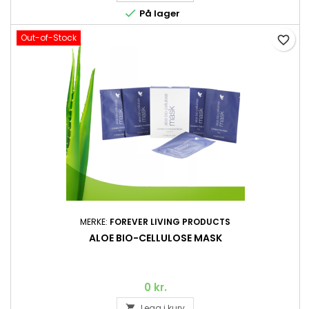

På lager
Out-of-Stock
favorite_border
MERKE:
FOREVER LIVING PRODUCTS
ALOE BIO-CELLULOSE MASK
0 kr.
Legg i kurv
