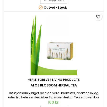

Out-of-Stock
favorite_border
MERKE:
FOREVER LIVING PRODUCTS
ALOE BLOSSOM HERBAL TEA
Infusjonsdrikk laget av aloe vera-blomster, tilsatt nellik og
urter fra hele verden.Aloe Blossom Herbal Tea smaker ikke
bare nydelig, men er helt fri for tein og koffein. Den stimulerer
160 kr.
også forbrenningen takket være de tilførte urtene.