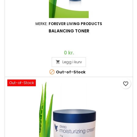
MERKE:
FOREVER LIVING PRODUCTS
BALANCING TONER
0 kr.
Legg i kurv


Out-of-Stock
Out-of-Stock
favorite_border