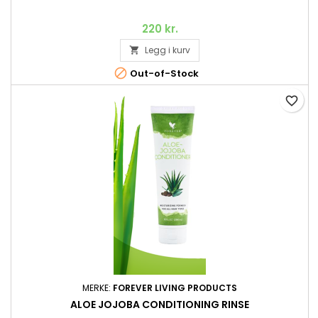
220 kr.
Legg i kurv


Out-of-Stock
favorite_border
MERKE:
FOREVER LIVING PRODUCTS
ALOE JOJOBA CONDITIONING RINSE