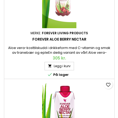
MERKE:
FOREVER LIVING PRODUCTS
FOREVER ALOE BERRY NECTAR
Aloe vera-kosttilskudd i drikkeform med C-vitamin og smak
av tranebær og epleEn deilig variant av vårt Aloe vera-
kosttilskudd i drikkeform. Akkurat som originalen består
305 kr.
Forever Aloe Berry Nectar av den fineste indre gelen fra
Legg i kurv

håndhøstet Aloe vera av høyeste kvalitet, høstet når den er
perfekt moden. Inneholder også C-vitamin. Pant er inkludert

På lager
i...
favorite_border