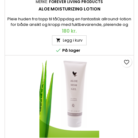
MERKE:
FOREVER LIVING PRODUCTS
ALOE MOISTURIZING LOTION
Pleie huden fra topp til tåOppdag en fantastisk allround-lotion
for både ansikt og kropp med fuktbevarende, pleiende og
mykgjørende egenskaper – basert på vår Aloe vera. 118 ml.
180 kr.
Legg i kurv


På lager
favorite_border