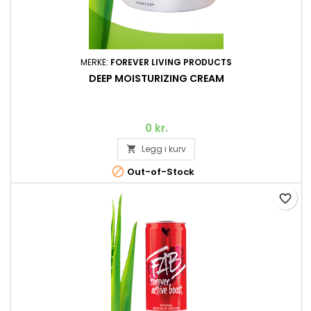
MERKE:
FOREVER LIVING PRODUCTS
DEEP MOISTURIZING CREAM
0 kr.
Legg i kurv


Out-of-Stock
favorite_border