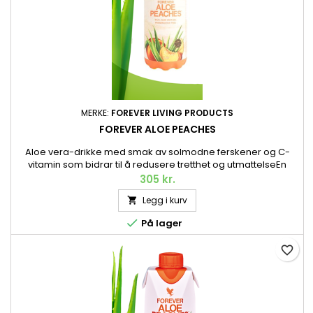
MERKE:
FOREVER LIVING PRODUCTS
FOREVER ALOE PEACHES
Aloe vera-drikke med smak av solmodne ferskener og C-
vitamin som bidrar til å redusere tretthet og utmattelseEn
fruktig versjon av vår populære Aloe vera-juicedrikk med
305 kr.
smak av søte ferskener. Akkurat som originalen består
Legg i kurv

Forever Aloe Peaches™ av den fineste indre gelen fra
håndhøstet Aloe vera av høyeste kvalitet. Nå inneholder den

På lager
også C-vitamin og har...
favorite_border