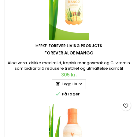
MERKE:
FOREVER LIVING PRODUCTS
FOREVER ALOE MANGO
Aloe vera-drikke med mild, tropisk mangosmak og C-vitamin
som bidrar til å redusere tretthet og utmattelse samt til
immunsystemets normale funksjonVår populære Aloe vera-
305 kr.
juicedrikk med deilig smak av tropisk mango. Akkurat som
Legg i kurv

originalen består Forever Aloe Mango av den fineste indre
gelen fra håndhøstet Aloe vera av høyeste kvalitet. Og

På lager
akkurat som våre...
favorite_border