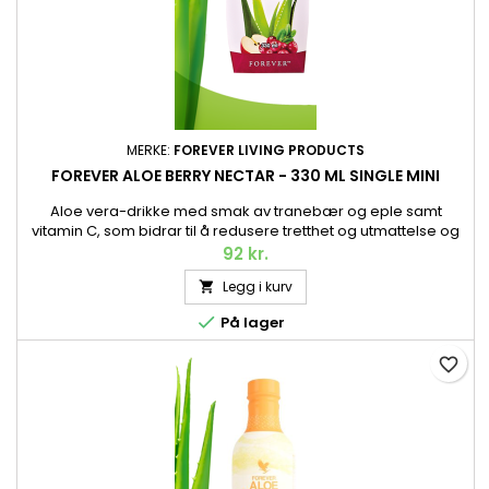
MERKE:
FOREVER LIVING PRODUCTS
FOREVER ALOE BERRY NECTAR - 330 ML SINGLE MINI
Aloe vera-drikke med smak av tranebær og eple samt
vitamin C, som bidrar til å redusere tretthet og utmattelse og
til immunforsvarets normale funksjon En deilig versjon av vår
92 kr.
populære Aloe vera-drikke. Akkurat som originalen består
Legg i kurv

Forever Aloe Berry Nectar™ av den fineste innmaten fra
håndhøstet Aloe vera av høyeste kvalitet, høstet ved perfekt...

På lager
favorite_border