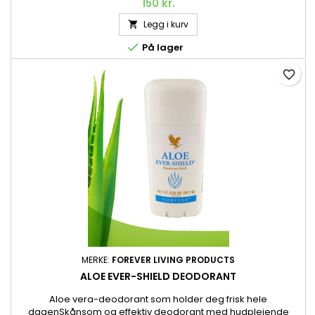
kjølende følelse, mens andre opplever en varmende effekt.
150 kr.
Aloe vera, mentol og eukalyptus gir en oppfriskende, men
Legg i kurv

samtidig beroligende følelse. Perfekt etter en lang dag eller
hard trening. 118 ml.

På lager
favorite_border
MERKE:
FOREVER LIVING PRODUCTS
ALOE EVER-SHIELD DEODORANT
Aloe vera-deodorant som holder deg frisk hele
dagenSkånsom og effektiv deodorant med hudpleiende