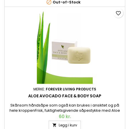

Out-of-Stock
favorite_border
MERKE:
FOREVER LIVING PRODUCTS
ALOE AVOCADO FACE & BODY SOAP
Skånsom håndsåpe som også kan brukes i ansiktet og på
hele kroppenFrisk, fuktighetsgivende såpestykke med Aloe
vera og avokadoolje, egnet for alle hudtyper og både ansikt
60 kr.
og kropp. Rengjør skånsomt, men effektivt, og har en
Legg i kurv

uimotståelig frisk sitrusduft. 142 g.