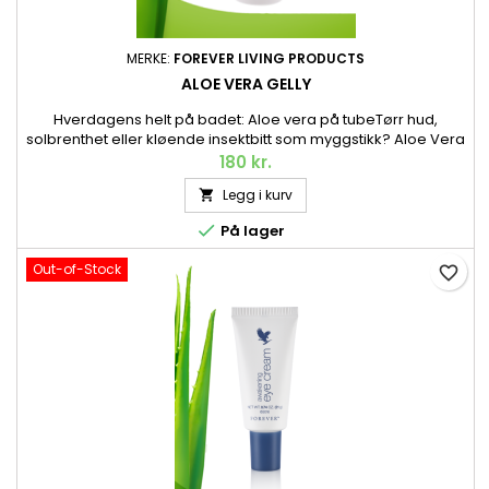
MERKE:
FOREVER LIVING PRODUCTS
ALOE VERA GELLY
Hverdagens helt på badet: Aloe vera på tubeTørr hud,
solbrenthet eller kløende insektbitt som myggstikk? Aloe Vera
Gelly virker beroligende, pleiende og fuktbevarende. Påføres
180 kr.
huden der det er behov. 118 ml.
Legg i kurv


På lager
Out-of-Stock
favorite_border