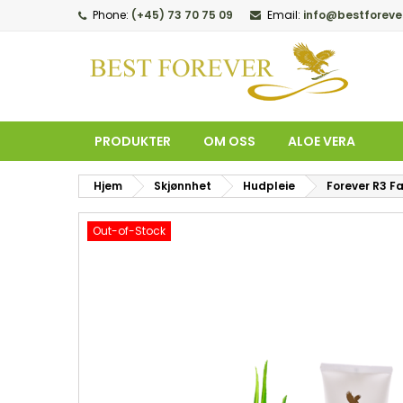
Phone:
(+45) 73 70 75 09
Email:
info@bestforeve
M
O
L
add_circle_outline
Du
Øn
PRODUKTER
OM OSS
ALOE VERA
Hjem
Skjønnhet
Hudpleie
Forever R3 F
Out-of-Stock