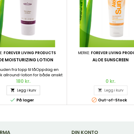
E:
FOREVER LIVING PRODUCTS
MERKE:
FOREVER LIVING PRO
OE MOISTURIZING LOTION
ALOE SUNSCREEN
huden fra topp til tåOppdag en
sk allround-lotion for både ansikt
p med fuktbevarende, pleiende
180 kr.
0 kr.
jørende egenskaper – basert på
Legg i kurv
Legg i kurv


vår Aloe vera. 118 ml.


På lager
Out-of-Stock
IRMA
DIN KONTO