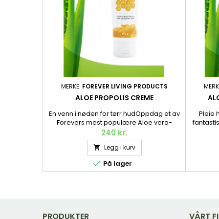
MERKE:
FOREVER LIVING PRODUCTS
MERK
ALOE PROPOLIS CREME
AL
En venn i nøden for tørr hudOppdag et av
Pleie 
Forevers mest populære Aloe vera-
fantasti
hudpleieprodukter! Aloe Propolis Creme
og krop
240 kr.
er et mykgjørende og
og mykg
Legg i kurv

fuktighetsbevarende vidundermiddel
med pleiende ingredienser som Aloe

På lager
vera, propolis og kamille. Den har en
kremet konsistens og en nydelig mild duft
som minner om vanilje eller honning. 113 g.
PRODUKTER
VÅRT F