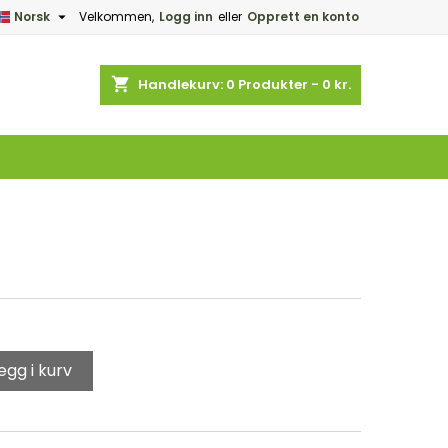

Norsk
Velkommen,
Logg inn
eller
Opprett en konto
×
×
×
shopping_cart
Handlekurv:
0
Produkter - 0 kr.
n
e
egg i kurv