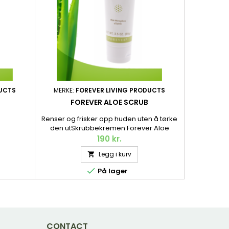
DUCTS
MERKE:
FOREVER LIVING PRODUCTS
FOREVER ALOE SCRUB
Renser og frisker opp huden uten å tørke
den utSkrubbekremen Forever Aloe
Scrub™ gir effektiv eksfoliering av hele
190 kr.
kroppen – og er mild nok til daglig bruk.
Legg i kurv

Kan også brukes i ansiktet. Naturligvis
basert på vår egen Aloe vera. 99 g.

På lager
CONTACT