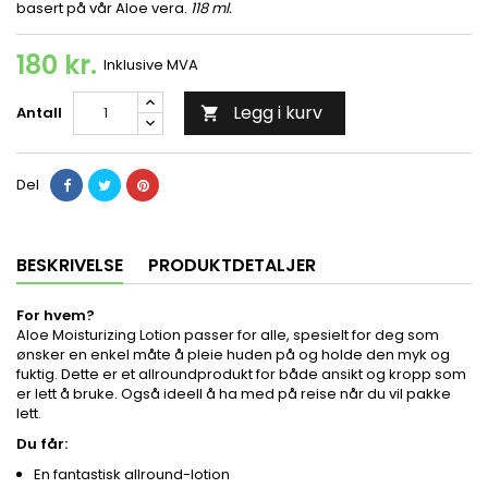
basert på vår Aloe vera.
118 ml.
180 kr.
Inklusive MVA
Legg i kurv
Antall

Del
BESKRIVELSE
PRODUKTDETALJER
For hvem?
Aloe Moisturizing Lotion passer for alle, spesielt for deg som
ønsker en enkel måte å pleie huden på og holde den myk og
fuktig. Dette er et allroundprodukt for både ansikt og kropp som
er lett å bruke. Også ideell å ha med på reise når du vil pakke
lett.
Du får:
En fantastisk allround-lotion