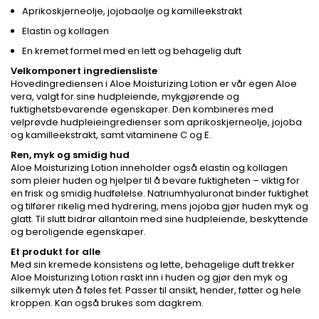
Aprikoskjerneolje, jojobaolje og kamilleekstrakt
Elastin og kollagen
En kremet formel med en lett og behagelig duft
Velkomponert ingrediensliste
Hovedingrediensen i Aloe Moisturizing Lotion er vår egen Aloe
vera, valgt for sine hudpleiende, mykgjørende og
fuktighetsbevarende egenskaper. Den kombineres med
velprøvde hudpleieingredienser som aprikoskjerneolje, jojoba
og kamilleekstrakt, samt vitaminene C og E.
Ren, myk og smidig hud
Aloe Moisturizing Lotion inneholder også elastin og kollagen
som pleier huden og hjelper til å bevare fuktigheten – viktig for
en frisk og smidig hudfølelse. Natriumhyaluronat binder fuktighet
og tilfører rikelig med hydrering, mens jojoba gjør huden myk og
glatt. Til slutt bidrar allantoin med sine hudpleiende, beskyttende
og beroligende egenskaper.
Et produkt for alle
Med sin kremede konsistens og lette, behagelige duft trekker
Aloe Moisturizing Lotion raskt inn i huden og gjør den myk og
silkemyk uten å føles fet. Passer til ansikt, hender, føtter og hele
kroppen. Kan også brukes som dagkrem.