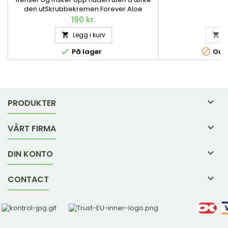
den utSkrubbekremen Forever Aloe
Scrub™ gir effektiv eksfoliering av hele
190 kr.
kroppen – og er mild nok til daglig bruk.
Legg i kurv
L


Kan også brukes i ansiktet. Naturligvis
basert på vår egen Aloe vera. 99 g.


På lager
Out-

PRODUKTER

VÅRT FIRMA

DIN KONTO

CONTACT