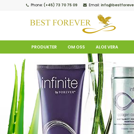
Phone:
(+45) 73 70 75 09
Email:
info@bestforeve
M
(
O
L
add_circle_outline
((
Du
Øn
PRODUKTER
OM OSS
ALOE VERA