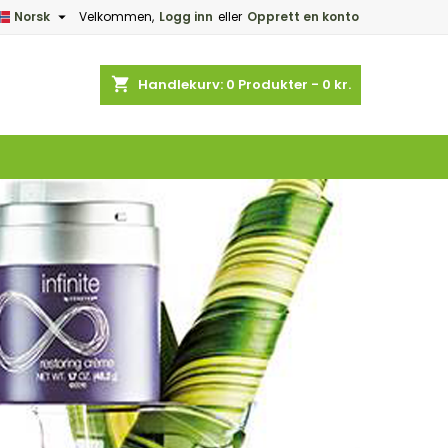

Norsk
Velkommen,
Logg inn
eller
Opprett en konto
×
×
×
×
shopping_cart
Handlekurv:
0
Produkter - 0 kr.
)
n
e