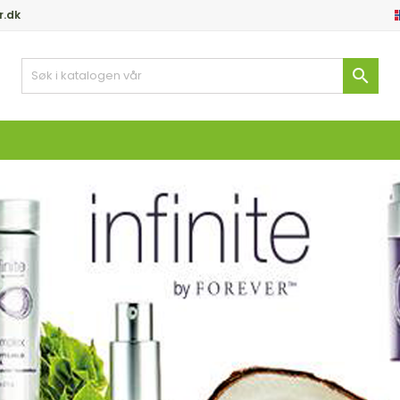
r.dk
y wishlists
(modalTitle))
pprett ønskeliste
ogg inn

Create new list
confirmMessage))
 må være innlogget for å lagre produkter i ønskelisten din.
skeliste navn
((cancelText))
Avbryt
((modalDeleteText)
Logg in
Avbryt
Opprett ønskelist