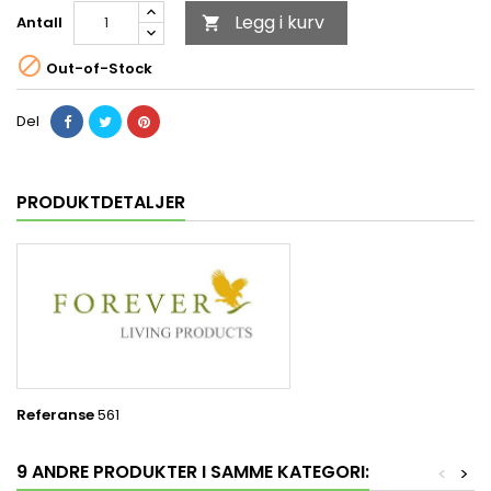
Legg i kurv
Antall


Out-of-Stock
Del
PRODUKTDETALJER
Referanse
561
9 ANDRE PRODUKTER I SAMME KATEGORI:
<
>