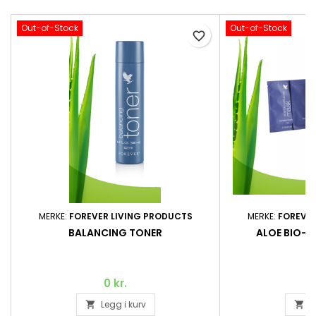
Out-of-Stock
Out-of-Stock
favorite_border
MERKE:
FOREVER LIVING PRODUCTS
MERKE:
FOREVER
BALANCING TONER
ALOE BIO-C
0 kr.
Legg i kurv
L

