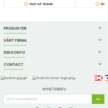


Out-of-Stock
Out-

PRODUKTER

VÅRT FIRMA

DIN KONTO

CONTACT
NYHETSBREV