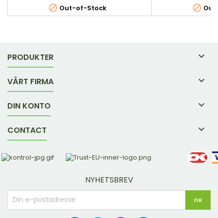
pleier. Og Aloe vera, selvfølgelig. 56,7 g.


Out-of-Stock
Out-

PRODUKTER

VÅRT FIRMA

DIN KONTO

CONTACT
NYHETSBREV