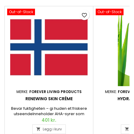
Out-of-Stock
Out-of-Stock
favorite_border
MERKE:
FOREVER LIVING PRODUCTS
MERKE:
FOREVER
RENEWING SKIN CRÈME
HYDRAT
Bevar fuktigheten – gi huden et friskere
utseendeInneholder AHA-syrer som
skånsomt eksfolierer døde hudceller fra
401 kr.
hudoverflaten, skvalan fra olivenolje som
Legg i kurv
L


mykgjør, samt kollagen som fukter og