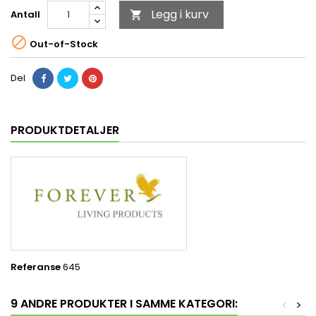
Legg i kurv
Antall


Out-of-Stock
Del
PRODUKTDETALJER
Referanse
645
9 ANDRE PRODUKTER I SAMME KATEGORI:
<
>