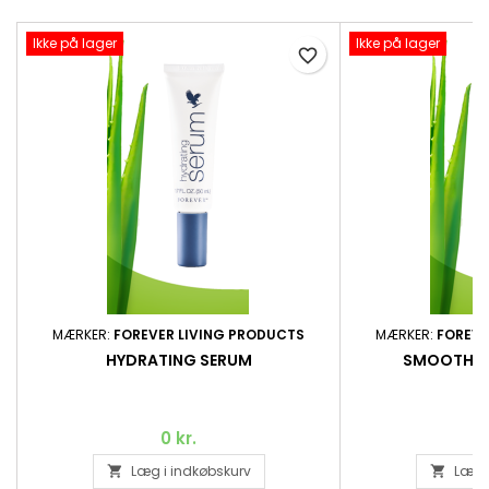
Ikke på lager
Ikke på lager
favorite_border
MÆRKER:
FOREVER LIVING PRODUCTS
MÆRKER:
FOREVE
HYDRATING SERUM
SMOOTHIN
0 kr.
Læg i indkøbskurv
Læg i

