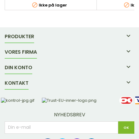


Ikke på lager
Ikke

PRODUKTER

VORES FIRMA

DIN KONTO

KONTAKT
NYHEDSBREV