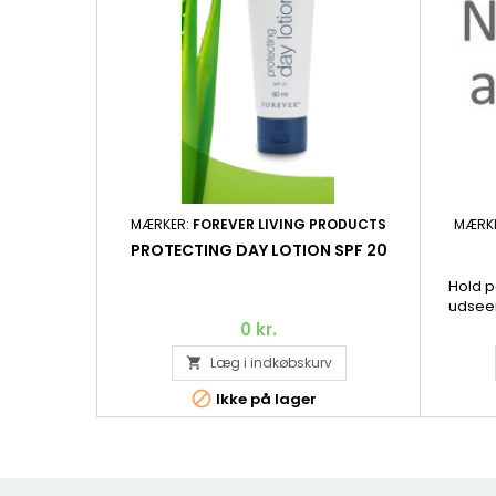
MÆRKER:
FOREVER LIVING PRODUCTS
MÆRK
PROTECTING DAY LOTION SPF 20
Hold p
udseen
nænsomt
0 kr.
hudens ov
Læg i indkøbskurv

der blø
plejer.

Ikke på lager