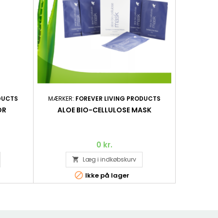
DUCTS
MÆRKER:
FOREVER LIVING PRODUCTS
MÆRKER:
OR
ALOE BIO-CELLULOSE MASK
AW
0 kr.
Læg i indkøbskurv


Ikke på lager