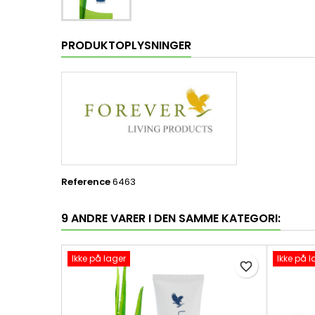
PRODUKTOPLYSNINGER
Reference
6463
9 ANDRE VARER I DEN SAMME KATEGORI:
Ikke på lager
Ikke på l
favorite_border