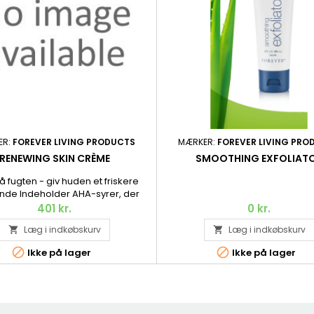
ER:
FOREVER LIVING PRODUCTS
MÆRKER:
FOREVER LIVING PRO
RENEWING SKIN CRÈME
SMOOTHING EXFOLIAT
å fugten - giv huden et friskere
de Indeholder AHA-syrer, der
 eksfolierer døde hudceller fra
401 kr.
0 kr.
erflade, squalane fra olivenolie,
Læg i indkøbskurv
Læg i indkøbskurv


dgør, og kollagen, der fugter og
 Og Aloe vera, naturligvis. 56,7 g.


Ikke på lager
Ikke på lager