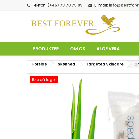
Telefon:
(+45) 73 70 75 09
E-mail:
info@bestfore
M
O
L
add_circle_outline
Du
Øn
PRODUKTER
OM OS
ALOE VERA
Forside
Skønhed
Targeted Skincare
Or
Ikke på lager