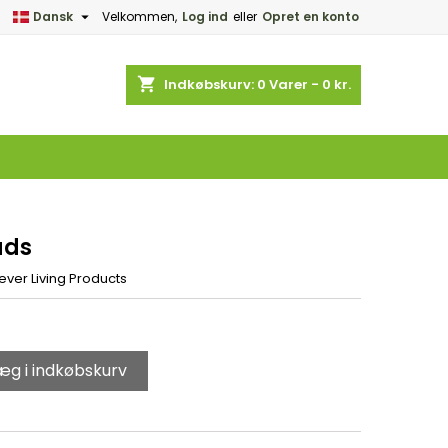

Dansk
Velkommen,
Log ind
eller
Opret en konto
×
×
×
shopping_cart
Indkøbskurv:
0
Varer - 0 kr.
d
e
ads
ever Living Products
æg i indkøbskurv