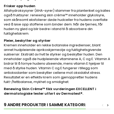
Frisker opp huden
Alfahydroksysyrer (AHA-syrer) stammer fra planteriket og kalles
også fruktsyrer. renewing skin crème™ inneholder glykolsyre,
som skånsomt eksfolierer døde hudceller fra hudens overflate
ved å løse opp stoffene som binder dem. Når de fjernes, får
huden ny glød og blir bedre i stand til å absorbere din
fuktighetskrem.
Pleier, beskytter og styrker
Kremen inneholder en rekke botaniske ingredienser, blant
annet hudpleiende aprikoskjerneolje og fuktighetsgivende
sukkerrør. Ekstrakt av hvit te styrker og beskytter huden. Den
inneholder også de hudpleiende vitaminene A, C og E. Vitamin A
bidrar til å fornye hudens utseende, mens vitamin E hjelper til
med å styrke huden. Vitamin C og E fungerer i tillegg som
antioksidanter som beskytter cellene mot oksidativt stress.
Resultatet er en effektiv krem som gjenoppretter hudens
fukt-/fettbalanse, mykhet og smidighet.
Renewing Skin Crème™ fikk vurderingen EXCELLENT i
dermatologiske tester utført av Dermatest®.
9 ANDRE PRODUKTER I SAMME KATEGORI:
<
>