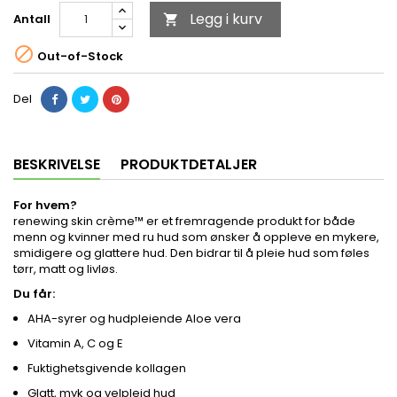
Legg i kurv
Antall


Out-of-Stock
Del
BESKRIVELSE
PRODUKTDETALJER
For hvem?
renewing skin crème™ er et fremragende produkt for både
menn og kvinner med ru hud som ønsker å oppleve en mykere,
smidigere og glattere hud. Den bidrar til å pleie hud som føles
tørr, matt og livløs.
Du får:
AHA-syrer og hudpleiende Aloe vera
Vitamin A, C og E
Fuktighetsgivende kollagen
Glatt, myk og velpleid hud