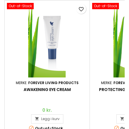
Out-of-Stock
Out-of-Stock
favorite_border
MERKE:
FOREVER LIVING PRODUCTS
MERKE:
FOREVER
AWAKENING EYE CREAM
PROTECTING D
0 kr.
Legg i kurv
L




Out-of-Stock
Out-