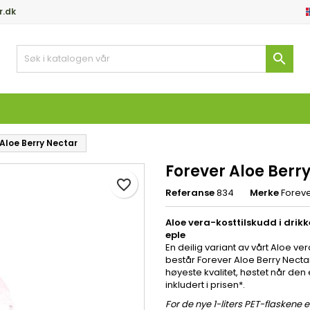
r.dk
y wishlists
pprett ønskeliste
ogg inn

Create new list
 må være innlogget for å lagre produkter i ønskelisten din.
skeliste navn
Avbryt
Logg in
 Aloe Berry Nectar
Avbryt
Opprett ønskelist
Forever Aloe Berr
favorite_border
Referanse
834
Merke
Foreve
Aloe vera-kosttilskudd i dr
eple
En deilig variant av vårt Aloe ve
består Forever Aloe Berry Necta
høyeste kvalitet, høstet når den
inkludert i prisen*.
For de nye 1-liters PET-flaskene e