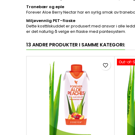
Tranebær og eple
Forever Aloe Berry Nectar har en syrlig smak av tranebæ
Miljøvennlig PET-flaske
Dette kosttilskuddet er produsert med ansvar i alle ledd.
er det naturlig å velge en flaske med pantesystem.
13 ANDRE PRODUKTER I SAMME KATEGORI:
Out-of-
favorite_border