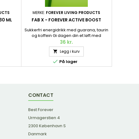
DUCTS
MERKE:
FOREVER LIVING PRODUCTS
MERKE:
F
30 ML
FAB X - FOREVER ACTIVE BOOST
FAB -
Sukkerfri energidrikk med guarana, taurin
Energidr
og koffein Gi dagen din et løft med
koffeinFå 
guarana, taurin og koffein. FAB X Forever
taurin og ko
36 kr.
Active Boost er en sukkerfri energidrikk
er en energi
Legg i kurv

som raskt gir deg energi når du trenger
når du tr
det. Pant er inkludert i prisen. 250 ml.

På lager
CONTACT
Best Forever
Urmagerstien 4
2300 København S
Danmark