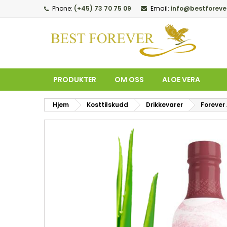
Phone:
(+45) 73 70 75 09
Email:
info@bestforeve
M
O
L
add_circle_outline
Du
Øn
PRODUKTER
OM OSS
ALOE VERA
Hjem
Kosttilskudd
Drikkevarer
Forever