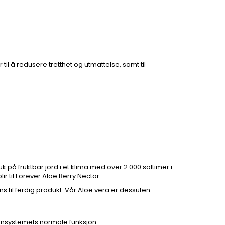
il å redusere tretthet og utmattelse, samt til
k på fruktbar jord i et klima med over 2 000 soltimer i
r til Forever Aloe Berry Nectar.
ens til ferdig produkt. Vår Aloe vera er dessuten
mmunsystemets normale funksjon.