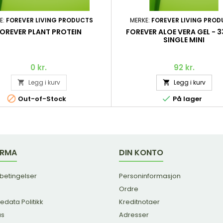
E:
FOREVER LIVING PRODUCTS
MERKE:
FOREVER LIVING PRO
OREVER PLANT PROTEIN
FOREVER ALOE VERA GEL - 3
SINGLE MINI
0 kr.
92 kr.
Legg i kurv
Legg i kurv




Out-of-Stock
På lager
IRMA
DIN KONTO
 betingelser
Personinformasjon
Ordre
edata Politikk
Kreditnotaer
us
Adresser