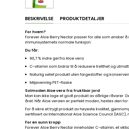
BESKRIVELSE
PRODUKTDETALJER
For hvem?
Forever Aloe Berry Nectar passer for alle som ønsker å i
immunsystemets normale funksjon.
Du får:
90,7 % indre gel fra Aloe vera
C-vitamin som bidrar til å redusere tretthet og utma
Naturlig søtet produkt uten fargestoffer og konserve
Miljøvennlig PET-flaske
Solmoden Aloe vera fra fruktbar jord
Man kan ikke lage et godt produkt av dårlige råvarer. Der
året. Når Aloe veraen er perfekt moden, høstes den for hå
For å sikre et trygt produkt av høyeste kvalitet, gjennom
sertifisert av International Aloe Science Council (IASC)
For en sunn kropp
Forever Aloe Berry Nectar inneholder C-vitamin, et vikti