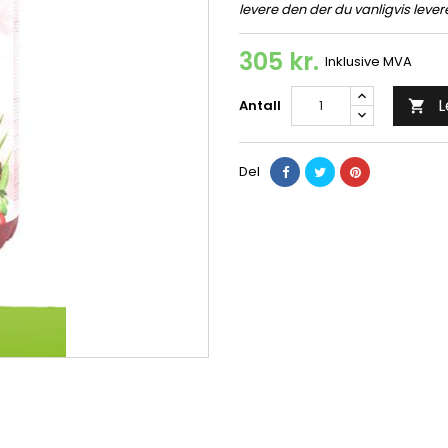
levere den der du vanligvis leve
305 kr.
Inklusive MVA
L
Antall

Del