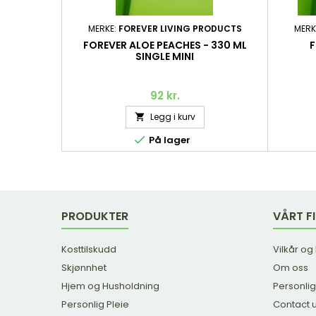
MERKE:
FOREVER LIVING PRODUCTS
MERK
FOREVER ALOE PEACHES - 330 ML
F
SINGLE MINI
92 kr.
Legg i kurv


På lager
PRODUKTER
VÅRT F
Kosttilskudd
Vilkår og
Skjønnhet
Om oss
Hjem og Husholdning
Personlig
Personlig Pleie
Contact 