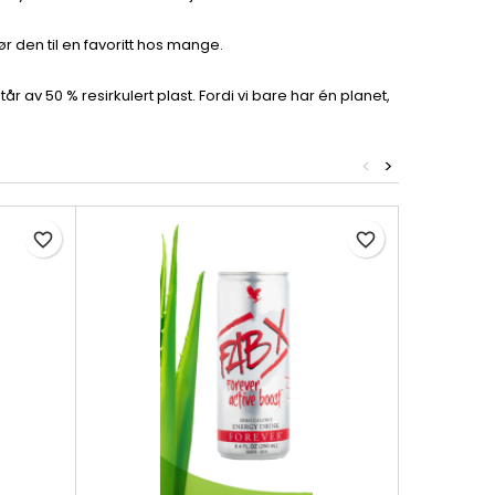
r den til en favoritt hos mange.
r av 50 % resirkulert plast. Fordi vi bare har én planet,
<
>
favorite_border
favorite_border