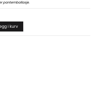
rer pantemballasje.
egg i kurv