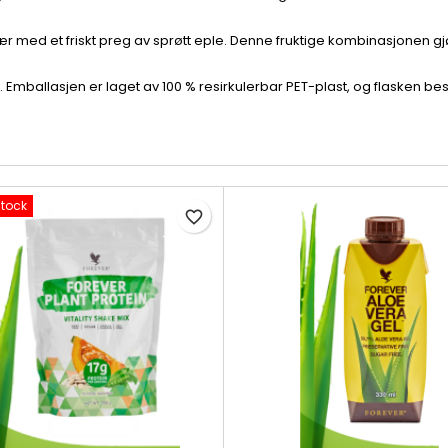
r med et friskt preg av sprøtt eple. Denne fruktige kombinasjonen gjø
 Emballasjen er laget av 100 % resirkulerbar PET-plast, og flasken bestå
Stock
favorite_border