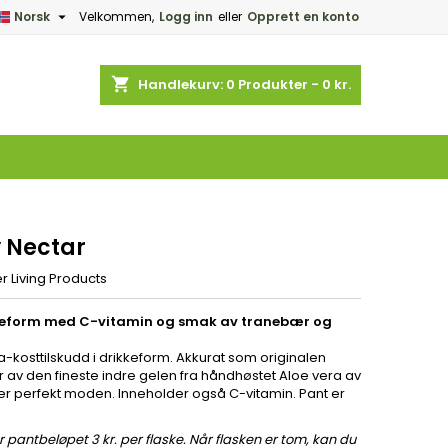

Norsk
Velkommen,
Logg inn
eller
Opprett en konto
×
×
×
shopping_cart
Handlekurv:
0
Produkter - 0 kr.
n
e
y Nectar
r Living Products
ikkeform med C-vitamin og smak av tranebær og
ra-kosttilskudd i drikkeform. Akkurat som originalen
r av den fineste indre gelen fra håndhøstet Aloe vera av
 er perfekt moden. Inneholder også C-vitamin. Pant er
r pantbeløpet 3 kr. per flaske. Når flasken er tom, kan du