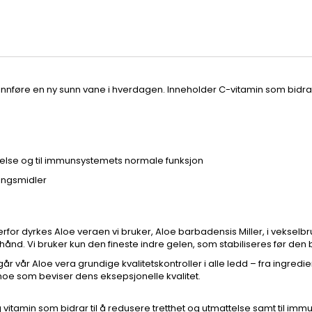
nnføre en ny sunn vane i hverdagen. Inneholder C-vitamin som bidrar t
ttelse og til immunsystemets normale funksjon
ringsmidler
for dyrkes Aloe veraen vi bruker, Aloe barbadensis Miller, i vekselbru
nd. Vi bruker kun den fineste indre gelen, som stabiliseres før den bli
går vår Aloe vera grundige kvalitetskontroller i alle ledd – fra ingredi
, noe som beviser dens eksepsjonelle kvalitet.
g vitamin som bidrar til å redusere tretthet og utmattelse samt til i