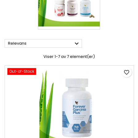

Relevans
Viser 1-7 av 7 element(er)
Out-of-Stock
favorite_border