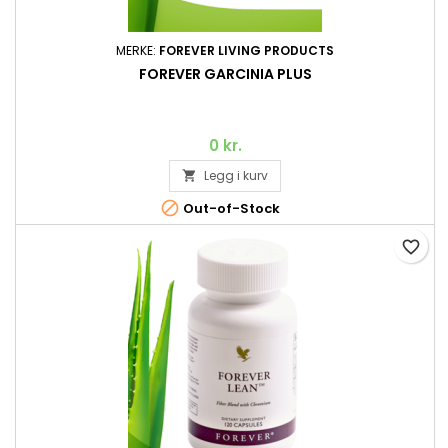
MERKE:
FOREVER LIVING PRODUCTS
FOREVER GARCINIA PLUS
0 kr.
Legg i kurv


Out-of-Stock
favorite_border