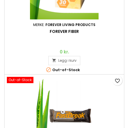
MERKE:
FOREVER LIVING PRODUCTS
FOREVER FIBER
0 kr.
Legg i kurv


Out-of-Stock
Out-of-Stock
favorite_border