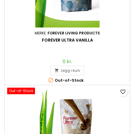
MERKE:
FOREVER LIVING PRODUCTS
FOREVER ULTRA VANILLA
0 kr.
Legg i kurv


Out-of-Stock
Out-of-Stock
favorite_border