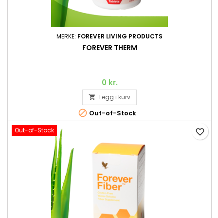
MERKE:
FOREVER LIVING PRODUCTS
FOREVER THERM
0 kr.
Legg i kurv


Out-of-Stock
Out-of-Stock
favorite_border