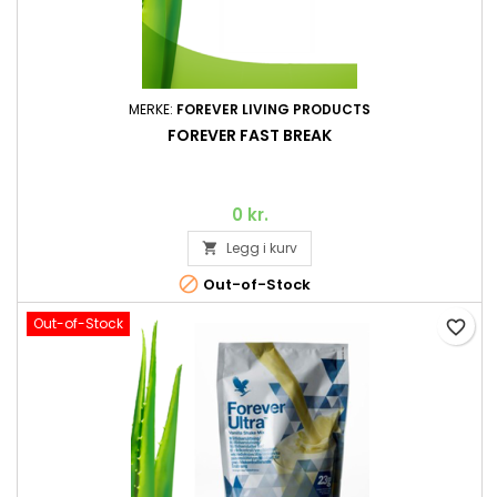
MERKE:
FOREVER LIVING PRODUCTS
FOREVER FAST BREAK
0 kr.
Legg i kurv


Out-of-Stock
Out-of-Stock
favorite_border