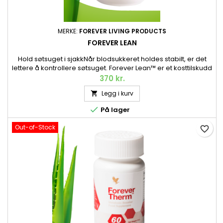
MERKE:
FOREVER LIVING PRODUCTS
FOREVER LEAN
Hold søtsuget i sjakkNår blodsukkeret holdes stabilt, er det
lettere å kontrollere søtsuget. Forever Lean™ er et kosttilskudd
med ekstrakt av fikenkaktus og hvite bønner samt krom, som
370 kr.
bidrar til å opprettholde et normalt blodsukkernivå. 120
Legg i kurv

kapsler.

På lager
Out-of-Stock
favorite_border