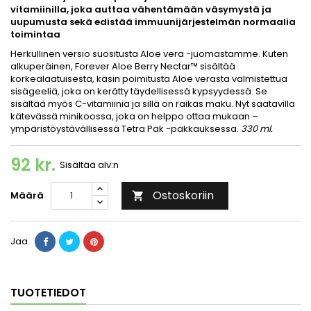
vitamiinilla, joka auttaa vähentämään väsymystä ja
uupumusta sekä edistää immuunijärjestelmän normaalia
toimintaa
Herkullinen versio suositusta Aloe vera -juomastamme. Kuten
alkuperäinen, Forever Aloe Berry Nectar™ sisältää
korkealaatuisesta, käsin poimitusta Aloe verasta valmistettua
sisägeeliä, joka on kerätty täydellisessä kypsyydessä. Se
sisältää myös C-vitamiinia ja sillä on raikas maku. Nyt saatavilla
kätevässä minikoossa, joka on helppo ottaa mukaan –
ympäristöystävällisessä Tetra Pak -pakkauksessa.
330 ml.
92 kr.
Sisältää alv:n
Ostoskoriin
Määrä

Jaa
TUOTETIEDOT