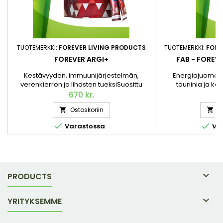
TUOTEMERKKI:
FOREVER LIVING PRODUCTS
TUOTEMERKKI:
FORE
FOREVER ARGI+
FAB - FOREV
Kestävyyden, immuunijärjestelmän,
Energiajuoma, 
verenkierron ja lihasten tueksiSuosittu
tauriinia ja kof
ravintolisämme sinulle, joka elät – tai
piristyksellä – guar
670 kr.
3
haluat elää – aktiivista elämäntapaa.
FAB Forever Active
Ostoskoriin
O


Sisältää aminohappo L-arginiinia sekä
joka antaa nopeasti
useita tärkeitä vitamiineja, jotka tukevat
kun tarvitset sitä. Pa


Varastossa
Var
aktiivista elämäntapaa. 300 g / 30
annospussia.

PRODUCTS

YRITYKSEMME