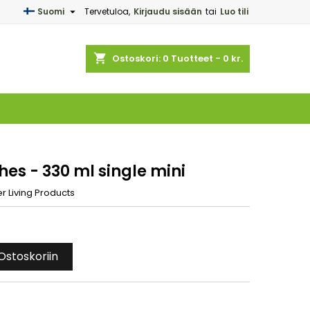

Suomi
Tervetuloa,
Kirjaudu sisään
tai
Luo tili
×
×
×
shopping_cart
Ostoskori:
0
Tuotteet - 0 kr.
n
a
hes - 330 ml single mini
r Living Products
Ostoskoriin