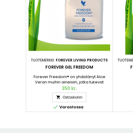
TUOTEMERKKI:
FOREVER LIVING PRODUCTS
TUOTEME
FOREVER GEL FREEDOM
F
Forever Freedom® on yhdistänyt Aloe
Veran muihin aineisiin, jotka tukevat
nivelten normaalia toimintaa ja
350 kr.
liikkuvuutta maukkaassa
Ostoskoriin

appelsiininmakuisten mehun muodossa.
Olemme yhdistäneet

Varastossa
glukosamiinisulfaatin ja
kondroitiinisulfaatin – kaksi luonnollisesti
esiintyvää ainetta, joiden on osoitettu
tukevan nivelten terveyttä ja liikkuvuutta –
vakautettuun...