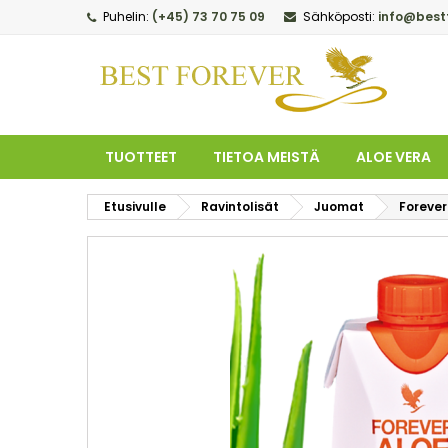
Puhelin:
(+45) 73 70 75 09
Sähköposti:
info@best
M
L
K
add_circle_outline
Sin
To
TUOTTEET
TIETOA MEISTÄ
ALOE VERA
Etusivulle
Ravintolisät
Juomat
Forever