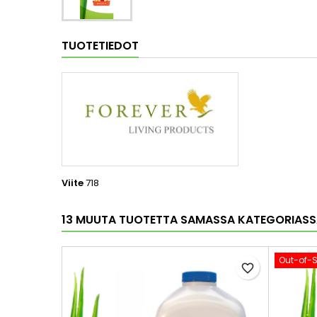
TUOTETIEDOT
Viite
718
13 MUUTA TUOTETTA SAMASSA KATEGORIASS
Out-of-
favorite_border