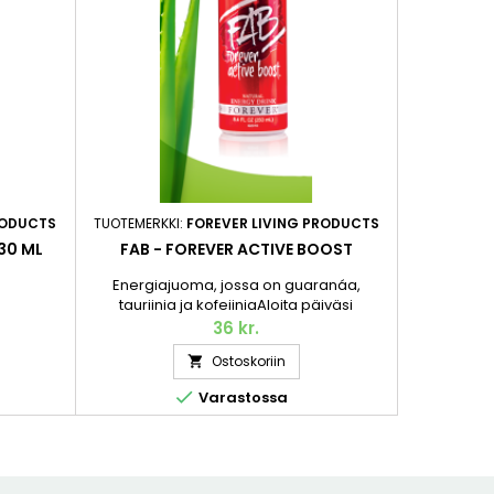
RODUCTS
TUOTEMERKKI:
FOREVER LIVING PRODUCTS
TUOTEMERKK
30 ML
FAB - FOREVER ACTIVE BOOST
Energiajuoma, jossa on guaranáa,
Kestävyy
tauriinia ja kofeiiniaAloita päiväsi
verenkierr
piristyksellä – guaraná, tauriini ja kofeiini.
ravintoli
36 kr.
FAB Forever Active Boost on
haluat el
Ostoskoriin

energiajuoma, joka antaa nopeasti
Sisältää 
energiaa juuri silloin kun tarvitset sitä.
useita tärk

Varastossa
Pantti sisältyy hintaan. 250 ml.
aktiivi