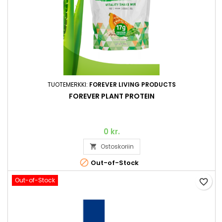
TUOTEMERKKI:
FOREVER LIVING PRODUCTS
FOREVER PLANT PROTEIN
0 kr.
Ostoskoriin


Out-of-Stock
Out-of-Stock
favorite_border