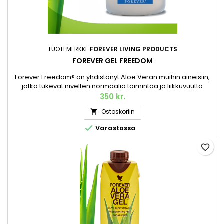
TUOTEMERKKI:
FOREVER LIVING PRODUCTS
FOREVER GEL FREEDOM
Forever Freedom® on yhdistänyt Aloe Veran muihin aineisiin,
jotka tukevat nivelten normaalia toimintaa ja liikkuvuutta
maukkaassa appelsiininmakuisten mehun muodossa.
350 kr.
Olemme yhdistäneet glukosamiinisulfaatin ja
Ostoskoriin

kondroitiinisulfaatin – kaksi luonnollisesti esiintyvää ainetta,
joiden on osoitettu tukevan nivelten terveyttä ja liikkuvuutta –

Varastossa
vakautettuun...
favorite_border