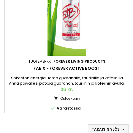
TUOTEMERKKI:
FOREVER LIVING PRODUCTS
FAB X - FOREVER ACTIVE BOOST
Sokeriton energiajuoma guaranalla, tauriinilla ja kofeiinilla
Anna päivällesi potkua guaranan, tauriinin ja kofeiinin avulla.
FAB X Forever Active Boost on sokeriton energiajuoma, joka
36 kr.
antaa nopeasti energiaa silloin, kun sitä eniten tarvitset. Pantti
Ostoskoriin

sisältyy hintaan. 250 ml.

Varastossa
TAKAISIN YLÖS
