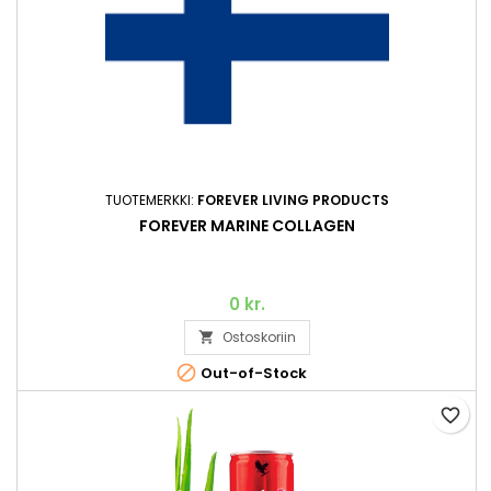
TUOTEMERKKI:
FOREVER LIVING PRODUCTS
FOREVER MARINE COLLAGEN
0 kr.
Ostoskoriin


Out-of-Stock
favorite_border