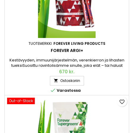
TUOTEMERKKI:
FOREVER LIVING PRODUCTS
FOREVER ARGI+
Kestävyyden, immuunijärjestelmän, verenkierron ja lihasten
tueksiSuosittu ravintolisämme sinulle, joka elät – tai haluat
elää – aktiivista elämäntapaa. Sisältää aminohappo L-
670 kr.
arginiinia sekä useita tärkeitä vitamiineja, jotka tukevat
Ostoskoriin

aktiivista elämäntapaa. 300 g / 30 annospussia.

Varastossa
Out-of-Stock
favorite_border