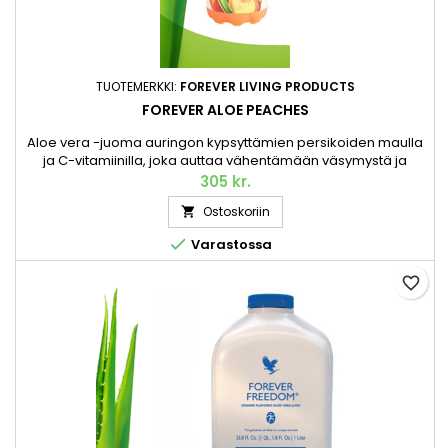
TUOTEMERKKI:
FOREVER LIVING PRODUCTS
FOREVER ALOE PEACHES
Aloe vera -juoma auringon kypsyttämien persikoiden maulla
ja C-vitamiinilla, joka auttaa vähentämään väsymystä ja
uupumustaHedelmäinen versio suositusta Aloe vera -
305 kr.
mehujuomastamme, jossa on makeiden persikoiden maku.
Ostoskoriin

Kuten alkuperäinen, Forever Aloe Peaches™ valmistetaan
korkealaatuisen, käsin korjatun Aloe veran parhaasta

Varastossa
sisägeelistä. Nyt se sisältää...
favorite_border