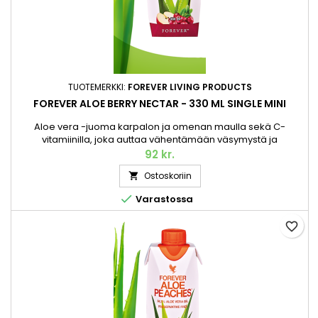
TUOTEMERKKI:
FOREVER LIVING PRODUCTS
FOREVER ALOE BERRY NECTAR - 330 ML SINGLE MINI
Aloe vera -juoma karpalon ja omenan maulla sekä C-
vitamiinilla, joka auttaa vähentämään väsymystä ja
uupumusta sekä edistää immuunijärjestelmän normaalia
92 kr.
toimintaa Herkullinen versio suositusta Aloe vera -
Ostoskoriin

juomastamme. Kuten alkuperäinen, Forever Aloe Berry
Nectar™ sisältää korkealaatuisesta, käsin poimitusta Aloe

Varastossa
verasta valmistettua sisägeeliä, joka on...
favorite_border