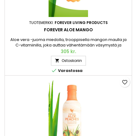
TUOTEMERKKI:
FOREVER LIVING PRODUCTS
FOREVER ALOE MANGO
Aloe vera -juoma miedolla, trooppisella mangon maulla ja
C-vitamiinilla, joka auttaa vähentämään väsymystä ja
uupumusta sekä tukee immuunijärjestelmän normaalia
305 kr.
toimintaaSuosittu Aloe vera -mehujuomamme ihanan
Ostoskoriin

trooppisen mangon maulla. Kuten alkuperäinen, Forever Aloe
Mango valmistetaan korkealaatuisen, käsin korjatun Aloe

Varastossa
veran parhaasta sisägeelistä. Ja...
favorite_border