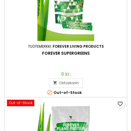
TUOTEMERKKI:
FOREVER LIVING PRODUCTS
FOREVER SUPERGREENS
0 kr.
Ostoskoriin


Out-of-Stock
Out-of-Stock
favorite_border