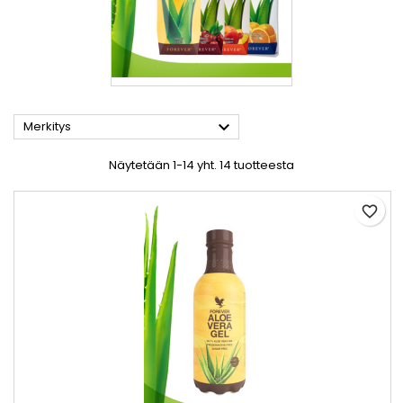

Merkitys
Näytetään 1-14 yht. 14 tuotteesta
favorite_border