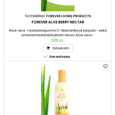
TUOTEMERKKI:
FOREVER LIVING PRODUCTS
FOREVER ALOE BERRY NECTAR
Aloe vera -ravintolisäjuoma C-vitamiinilla ja karpalo- sekä
omenamaullaHerkullinen versio Aloe vera -
ravintolisästämme juomamuodossa. Kuten alkuperäinen,
305 kr.
Forever Aloe Berry Nectar valmistetaan korkealaatuisen käsin
Ostoskoriin

korjatun Aloe veran hienoimmasta sisägeelistä, joka on
kerätty täydellisen kypsänä. Sisältää myös C-vitamiinia. Pantti

Varastossa
sisältyy hintaan*....
favorite_border