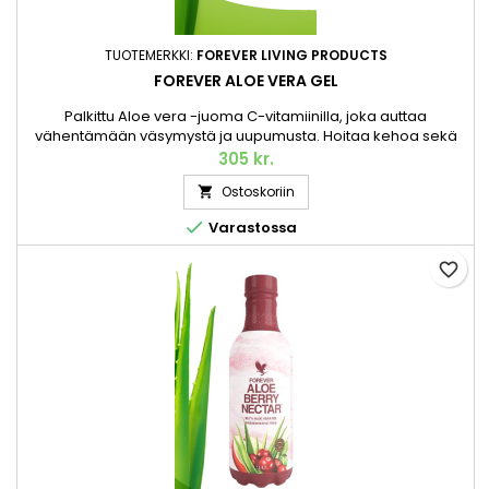
TUOTEMERKKI:
FOREVER LIVING PRODUCTS
FOREVER ALOE VERA GEL
Palkittu Aloe vera -juoma C-vitamiinilla, joka auttaa
vähentämään väsymystä ja uupumusta. Hoitaa kehoa sekä
sisältä että ulkoa. Luonnollinen Aloe vera -juomamme, jota
305 kr.
kutsutaan geeliksi, valmistetaan käsin poimitun,
Ostoskoriin

korkealaatuisen Aloe veran sisägeelistä, joka kerätään
täydellisessä kypsyydessä. Nyt se sisältää myös C-vitamiinia

Varastossa
ja maistuu entistä...
favorite_border