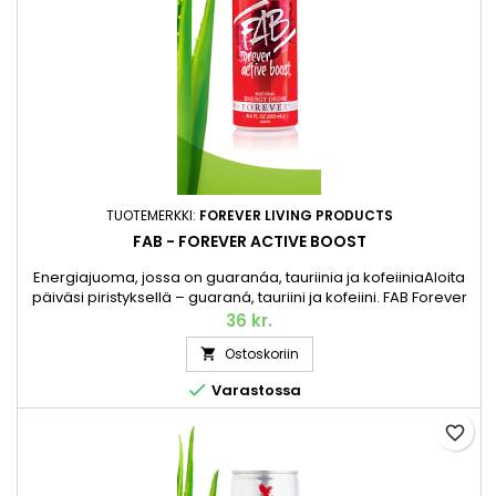
TUOTEMERKKI:
FOREVER LIVING PRODUCTS
FAB - FOREVER ACTIVE BOOST
Energiajuoma, jossa on guaranáa, tauriinia ja kofeiiniaAloita
päiväsi piristyksellä – guaraná, tauriini ja kofeiini. FAB Forever
Active Boost on energiajuoma, joka antaa nopeasti energiaa
36 kr.
juuri silloin kun tarvitset sitä. Pantti sisältyy hintaan. 250 ml.
Ostoskoriin


Varastossa
favorite_border