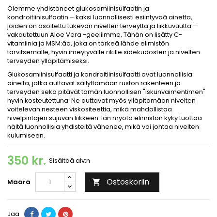
Olemme yhdistäneet glukosamiinisulfaatin ja
kondroitiinisulfaatin – kaksi luonnollisesti esiintyvää ainetta,
joiden on osoitettu tukevan nivelten terveyttä ja liikkuvuutta –
vakautettuun Aloe Vera -geeliimme. Tähän on lisätty C-
vitamiinia ja MSM:ää, joka on tärkeä lähde elimistön
tarvitsemalle, hyvin imeytyvälle rikille sidekudosten ja nivelten
terveyden ylläpitämiseksi.
Glukosamiinisulfaatti ja kondroitiinisulfaatti ovat luonnollisia
aineita, jotka auttavat säilyttämään ruston rakenteen ja
terveyden sekä pitävät tämän luonnollisen "iskunvaimentimen"
hyvin kosteutettuna. Ne auttavat myös ylläpitämään nivelten
voitelevan nesteen viskositeettia, mikä mahdollistaa
nivelpintojen sujuvan liikkeen. Iän myötä elimistön kyky tuottaa
näitä luonnollisia yhdisteitä vähenee, mikä voi johtaa nivelten
kulumiseen.
350 kr.
Sisältää alv:n
Ostoskoriin
Määrä

Jaa