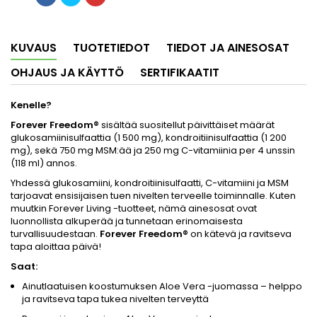
KUVAUS
TUOTETIEDOT
TIEDOT JA AINESOSAT
OHJAUS JA KÄYTTÖ
SERTIFIKAATIT
Kenelle?
Forever Freedom®
sisältää suositellut päivittäiset määrät
glukosamiinisulfaattia (1 500 mg), kondroitiinisulfaattia (1 200
mg), sekä 750 mg MSM:ää ja 250 mg C-vitamiinia per 4 unssin
(118 ml) annos.
Yhdessä glukosamiini, kondroitiinisulfaatti, C-vitamiini ja MSM
tarjoavat ensisijaisen tuen nivelten terveelle toiminnalle. Kuten
muutkin Forever Living -tuotteet, nämä ainesosat ovat
luonnollista alkuperää ja tunnetaan erinomaisesta
turvallisuudestaan.
Forever Freedom®
on kätevä ja ravitseva
tapa aloittaa päivä!
Saat:
Ainutlaatuisen koostumuksen Aloe Vera -juomassa – helppo
ja ravitseva tapa tukea nivelten terveyttä