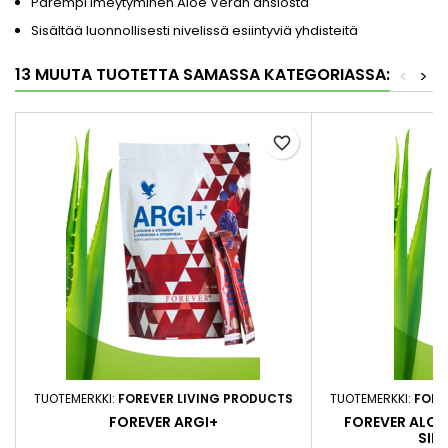
Parempi imeytyminen Aloe Veran ansiosta
Sisältää luonnollisesti nivelissä esiintyviä yhdisteitä
13 MUUTA TUOTETTA SAMASSA KATEGORIASSA:
<
>
favorite_border
TUOTEMERKKI:
FOREVER LIVING PRODUCTS
TUOTEMERKKI:
FORE
FOREVER ARGI+
FOREVER ALOE 
SIN