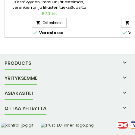
Kestävyyden, immuunijärjestelmän,
verenkierron ja lihasten tueksiSuosittu
ravintolisämme sinulle, joka elät – tai
670 kr.
9
haluat elää – aktiivista elämäntapaa.
Ostoskoriin
O


Sisältää aminohappo L-arginiinia sekä
useita tärkeitä vitamiineja, jotka tukevat


Varastossa
Var
aktiivista elämäntapaa. 300 g / 30
annospussia.

PRODUCTS

YRITYKSEMME

ASIAKASTILI

OTTAA YHTEYTTÄ