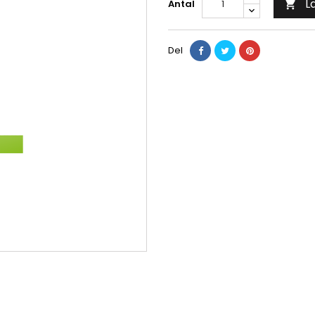
L
Antal

Del