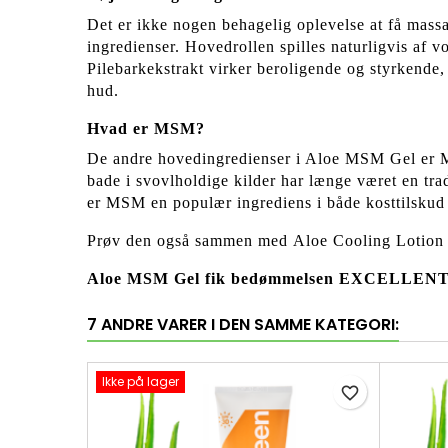
Det er ikke nogen behagelig oplevelse at få mas
ingredienser. Hovedrollen spilles naturligvis af
Pilebarkekstrakt virker beroligende og styrkende,
hud.
Hvad er MSM?
De andre hovedingredienser i Aloe MSM Gel er MSM
bade i svovlholdige kilder har længe været en tra
er MSM en populær ingrediens i både kosttilsku
Prøv den også sammen med
Aloe Cooling Lotion
Aloe MSM Gel fik bedømmelsen EXCELLENT i d
7 ANDRE VARER I DEN SAMME KATEGORI:
Ikke på lager
favorite_border