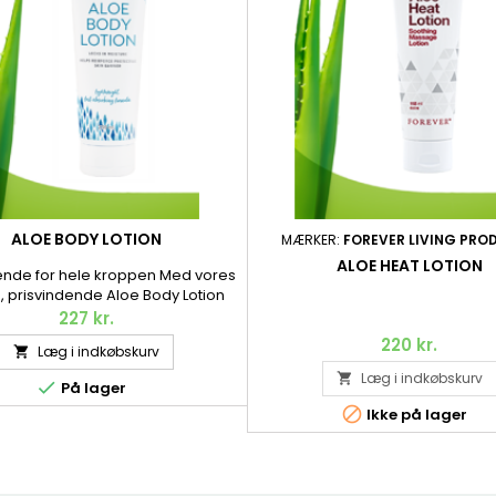
ALOE BODY LOTION
MÆRKER:
FOREVER LIVING PRO
ALOE HEAT LOTION
nde for hele kroppen Med vores
, prisvindende Aloe Body Lotion
r vi naturens mest kraftfulde
227 kr.
nser samarbejde om at pleje din
220 kr.
Læg i indkøbskurv

loe vera giver dig, sammen med
ier og botaniske ingredienser, en
Læg i indkøbskurv


På lager
ende og blødgørende oplevelse.

236 ml.
Ikke på lager