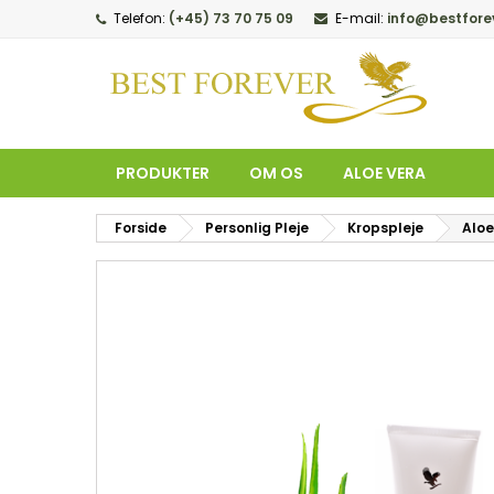
Telefon:
(+45) 73 70 75 09
E-mail:
info@bestfore
M
O
L
add_circle_outline
Du
Øn
PRODUKTER
OM OS
ALOE VERA
Forside
Personlig Pleje
Kropspleje
Alo