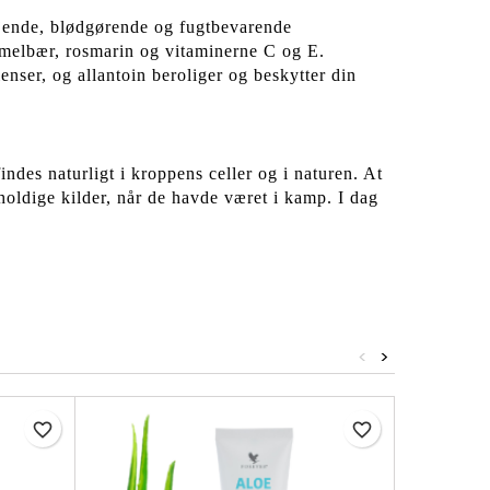
ejende, blødgørende og fugtbevarende
m melbær, rosmarin og vitaminerne C og E.
nser, og allantoin beroliger og beskytter din
es naturligt i kroppens celler og i naturen. At
holdige kilder, når de havde været i kamp. I dag
<
>
favorite_border
favorite_border