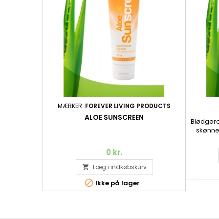
MÆRKER:
FOREVER LIVING PRODUCTS
ALOE SUNSCREEN
Blødgøre
skønne
lade
ingredie
0 kr.
hud. A
planteol
Læg i indkøbskurv

fugtgiv

Ikke på lager