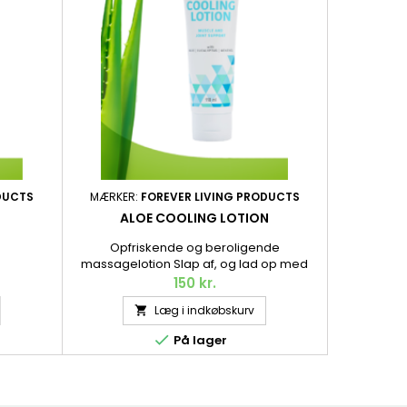
DUCTS
MÆRKER:
FOREVER LIVING PRODUCTS
MÆRKER:
ALOE COOLING LOTION
Opfriskende og beroligende
Ren lykk
massagelotion Slap af, og lad op med
samtidig
denne opfriskende lotion. Nogen mærker
kroppen, der
150 kr.
en kølende fornemmelse. Andre mærker
udtørre hu
Læg i indkøbskurv

en varmende fornemmelse. Aloe vera,
længere. He
mentol og eukalyptus giver en
prisvinde

På lager
opfriskende og samtidig beroligende
fornemmelse. Perfekt efter en lang dag
eller efter hård træning. 118 ml.