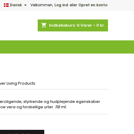

Dansk
Velkommen,
Log ind
eller
Opret en konto
×
×
×
shopping_cart
Indkøbskurv:
0
Varer - 0 kr.
d
e
ver Living Products
beroligende, styrkende og hudplejende egenskaber.
oe vera og forskellige urter.
118 ml.