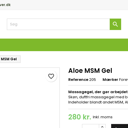
ver.dk
y wishlists
pret ønskeliste
og ind

Create new list
 skal være logget på for at gemme produkter på din ønskeliste.
skelistenavn
Fortryd
Log in
e MSM Gel
Fortryd
Opret ønskelist
Aloe MSM Gel
favorite_border
Reference
205
Mærker
Fore
Massagegel, der gør arbejdet
Skøn, duftfri massagegel med 
Indeholder blandt andet MSM, Al
280 kr.
Inkl. moms