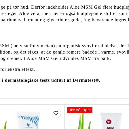
sage på tør hud. Derfor indeholder Aloe MSM Gel flere hudpl
 vores egen Aloe vera, men her er også hudplejende stoffer so
 natriumhyaluronat og glycerin er gode, fugtbevarende ingredie
 (metylsulfonylmetan) en organisk svovlforbindelse, der find
dition, og det siges, at de gamle romere badede i varme, svovl
d og cremer. I Aloe MSM Gel udvindes MSM fra bark.
for ekstra effekt.
ermatologiske tests udført af Dermatest®.
Ikke på lager
favorite_border