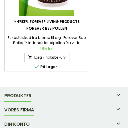
MÆRKER:
FOREVER LIVING PRODUCTS
FOREVER BEE POLLEN
Et kosttilskud fra bierne til dig Forever Bee
Pollen™ indeholder bipollen fra vilde
blomster. Pollen, der indsamles af flittige
185 kr.
bier for at blive til et populært kosttilskud i
Læg i indkøbskurv

smart tabletform til dig. 100 tabletter / 55 g.

På lager

PRODUKTER

VORES FIRMA

DIN KONTO