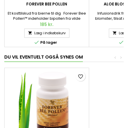
FOREVER BEE POLLEN
ALOE BLOSS
Et kosttilskud fra bierne til dig Forever Bee
Infusionsdrik fre
Pollen™ indeholder bipollen fra vilde
blomster, tilsat ne
blomster. Pollen, der indsamles af flittige
verden.Aloe Blos
185 kr.
1
bier for at blive til et populært kosttilskud i
ikke blot dejligt, m
Læg i indkøbskurv
Læg i


smart tabletform til dig. 100 tabletter / 55 g.
koffein. Den stimul
takket være d


På lager
P
DU VIL EVENTUELT OGSÅ SYNES OM
<
>
favorite_border