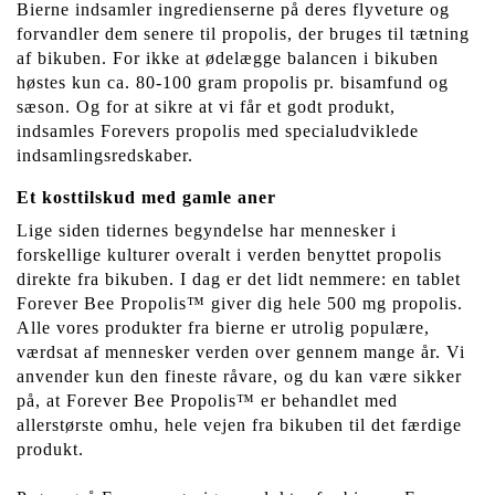
Bierne indsamler ingredienserne på deres flyveture og
forvandler dem senere til propolis, der bruges til tætning
af bikuben. For ikke at ødelægge balancen i bikuben
høstes kun ca. 80-100 gram propolis pr. bisamfund og
sæson. Og for at sikre at vi får et godt produkt,
indsamles Forevers propolis med specialudviklede
indsamlingsredskaber.
Et kosttilskud med gamle aner
Lige siden tidernes begyndelse har mennesker i
forskellige kulturer overalt i verden benyttet propolis
direkte fra bikuben. I dag er det lidt nemmere: en tablet
Forever Bee Propolis™ giver dig hele 500 mg propolis.
Alle vores produkter fra bierne er utrolig populære,
værdsat af mennesker verden over gennem mange år. Vi
anvender kun den fineste råvare, og du kan være sikker
på, at Forever Bee Propolis™ er behandlet med
allerstørste omhu, hele vejen fra bikuben til det færdige
produkt.