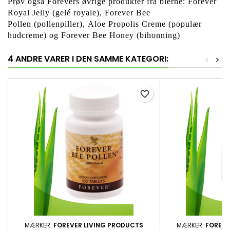
Prøv også Forevers øvrige produkter fra bierne: Forever
Royal Jelly (gelé royale), Forever Bee
Pollen (pollenpiller), Aloe Propolis Creme (populær
hudcreme) og Forever Bee Honey (bihonning)
4 ANDRE VARER I DEN SAMME KATEGORI:
<
>
favorite_border
MÆRKER:
FOREVER LIVING PRODUCTS
MÆRKER:
FOREVE