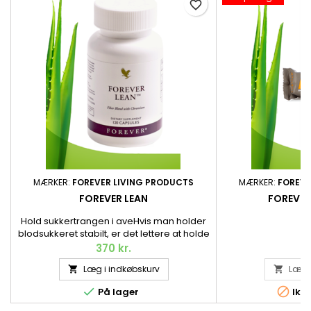
favorite_border
MÆRKER:
FOREVER LIVING PRODUCTS
MÆRKER:
FOREVE
FOREVER LEAN
FOREVER
Hold sukkertrangen i aveHvis man holder
blodsukkeret stabilt, er det lettere at holde
sukkertrangen i ave. Forever Lean™ er et
370 kr.
kosttilskud med ekstrakt af figenkaktus og
Læg i indkøbskurv
Læg i


hvide bønner samt krom, der bidrager til at
vedligeholde et normalt


På lager
Ikke
blodsukkerniveau. 120 kapsler.