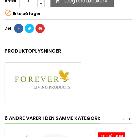
Læg i indkøbskurv
Antal


Ikke på lager
Del
PRODUKTOPLYSNINGER
6 ANDRE VARER I DEN SAMME KATEGORI:
<
>
Ikke på lager