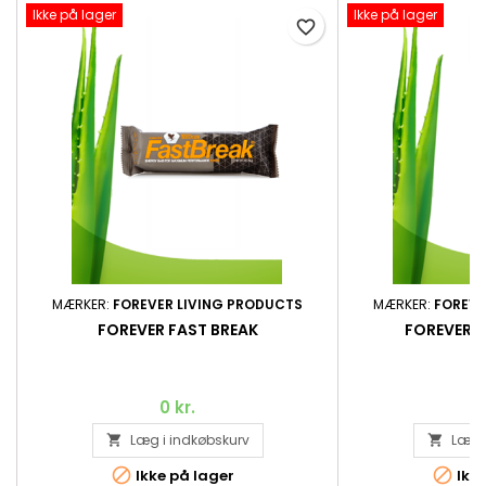
Ikke på lager
Ikke på lager
favorite_border
MÆRKER:
FOREVER LIVING PRODUCTS
MÆRKER:
FOREVE
FOREVER FAST BREAK
FOREVER G
0 kr.
Læg i indkøbskurv
Læg i




Ikke på lager
Ikke