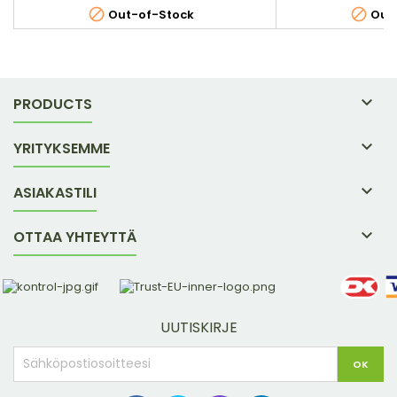


Out-of-Stock
Out-

PRODUCTS

YRITYKSEMME

ASIAKASTILI

OTTAA YHTEYTTÄ
UUTISKIRJE