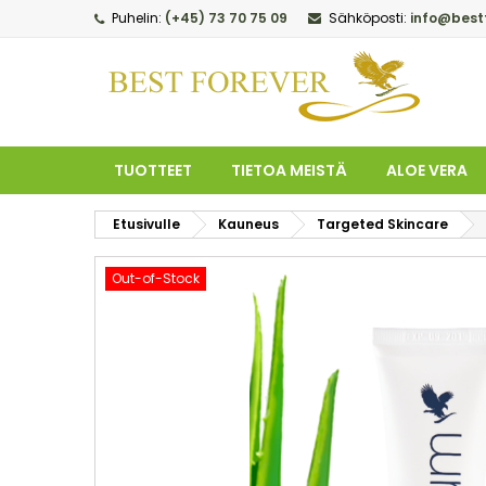
Puhelin:
(+45) 73 70 75 09
Sähköposti:
info@best
M
L
K
add_circle_outline
Sin
To
TUOTTEET
TIETOA MEISTÄ
ALOE VERA
Etusivulle
Kauneus
Targeted Skincare
Out-of-Stock