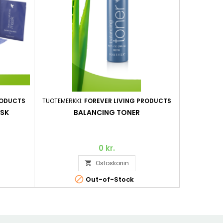
RODUCTS
TUOTEMERKKI:
FOREVER LIVING PRODUCTS
TUOTEMERKK
ASK
BALANCING TONER
DEEP
0 kr.
Ostoskoriin


Out-of-Stock