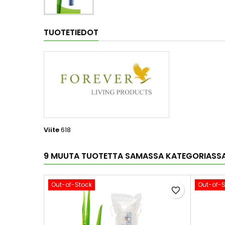
TUOTETIEDOT
Viite
618
9 MUUTA TUOTETTA SAMASSA KATEGORIASSA
Out-of-Stock
Out-of-
favorite_border