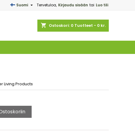

Suomi
Tervetuloa,
Kirjaudu sisään
tai
Luo tili
×
×
×
shopping_cart
Ostoskori:
0
Tuotteet - 0 kr.
n
a
r Living Products
Ostoskoriin