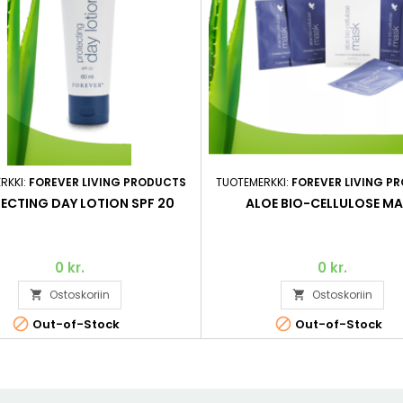
RKKI:
FOREVER LIVING PRODUCTS
TUOTEMERKKI:
FOREVER LIVING P
ECTING DAY LOTION SPF 20
ALOE BIO-CELLULOSE M
0 kr.
0 kr.
Ostoskoriin
Ostoskoriin




Out-of-Stock
Out-of-Stock