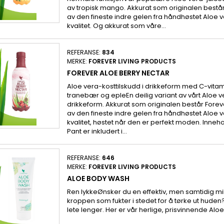
av tropisk mango. Akkurat som originalen best
av den fineste indre gelen fra håndhøstet Aloe 
kvalitet. Og akkurat som våre...
REFERANSE:
834
MERKE:
FOREVER LIVING PRODUCTS
FOREVER ALOE BERRY NECTAR
Aloe vera-kosttilskudd i drikkeform med C-vita
tranebær og epleEn deilig variant av vårt Aloe ve
drikkeform. Akkurat som originalen består Forev
av den fineste indre gelen fra håndhøstet Aloe 
kvalitet, høstet når den er perfekt moden. Inneh
Pant er inkludert i...
REFERANSE:
646
MERKE:
FOREVER LIVING PRODUCTS
ALOE BODY WASH
Ren lykkeØnsker du en effektiv, men samtidig mi
kroppen som fukter i stedet for å tørke ut huden
lete lenger. Her er vår herlige, prisvinnende Alo