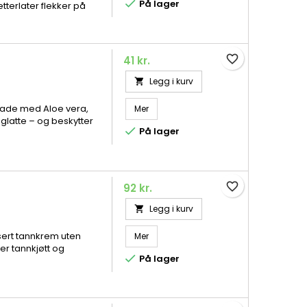

På lager
tterlater flekker på
favorite_border
41 kr.
Legg i kurv

omade med Aloe vera,
Mer
glatte – og beskytter

På lager
favorite_border
92 kr.
Legg i kurv

sert tannkrem uten
Mer
er tannkjøtt og

På lager