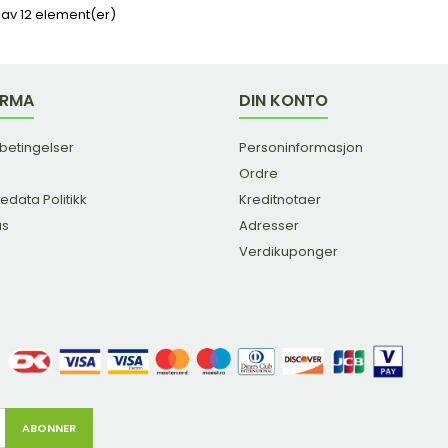
2 av 12 element(er)
IRMA
DIN KONTO
 betingelser
Personinformasjon
Ordre
edata Politikk
Kreditnotaer
us
Adresser
Verdikuponger