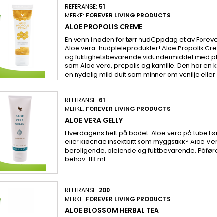
REFERANSE:
51
MERKE:
FOREVER LIVING PRODUCTS
ALOE PROPOLIS CREME
En venn i nøden for tørr hudOppdag et av Fore
Aloe vera-hudpleieprodukter! Aloe Propolis Cr
og fuktighetsbevarende vidundermiddel med pl
som Aloe vera, propolis og kamille. Den har en 
en nydelig mild duft som minner om vanilje eller 
REFERANSE:
61
MERKE:
FOREVER LIVING PRODUCTS
ALOE VERA GELLY
Hverdagens helt på badet: Aloe vera på tubeTør
eller kløende insektbitt som myggstikk? Aloe Ver
beroligende, pleiende og fuktbevarende. Påfør
behov. 118 ml.
REFERANSE:
200
MERKE:
FOREVER LIVING PRODUCTS
ALOE BLOSSOM HERBAL TEA