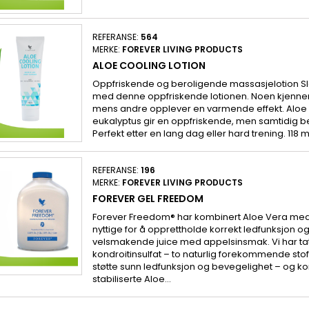
REFERANSE:
564
MERKE:
FOREVER LIVING PRODUCTS
ALOE COOLING LOTION
Oppfriskende og beroligende massasjelotion S
med denne oppfriskende lotionen. Noen kjenner 
mens andre opplever en varmende effekt. Aloe 
eukalyptus gir en oppfriskende, men samtidig be
Perfekt etter en lang dag eller hard trening. 118 m
REFERANSE:
196
MERKE:
FOREVER LIVING PRODUCTS
FOREVER GEL FREEDOM
Forever Freedom® har kombinert Aloe Vera med
nyttige for å opprettholde korrekt ledfunksjon o
velsmakende juice med appelsinsmak. Vi har tat
kondroitinsulfat – to naturlig forekommende stof
støtte sunn ledfunksjon og bevegelighet – og 
stabiliserte Aloe...