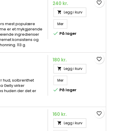
favorite_border
240 kr.
Legg i kurv

vers mest populære
Mer
eme er et mykgjørende

På lager
eiende ingredienser
kremet konsistens og
honning. 113 g.
favorite_border
180 kr.
Legg i kurv

r hud, solbrenthet
Mer
a Gelly virker

På lager
es huden der det er
favorite_border
160 kr.
Legg i kurv
