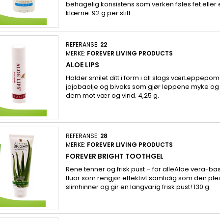
behagelig konsistens som verken føles fet eller e
klærne. 92 g per stift.
REFERANSE:
22
MERKE:
FOREVER LIVING PRODUCTS
ALOE LIPS
Holder smilet ditt i form i all slags værLeppep
jojobaolje og bivoks som gjør leppene myke og 
dem mot vær og vind. 4,25 g.
REFERANSE:
28
MERKE:
FOREVER LIVING PRODUCTS
FOREVER BRIGHT TOOTHGEL
Rene tenner og frisk pust – for alleAloe vera-ba
fluor som rengjør effektivt samtidig som den plei
slimhinner og gir en langvarig frisk pust! 130 g.