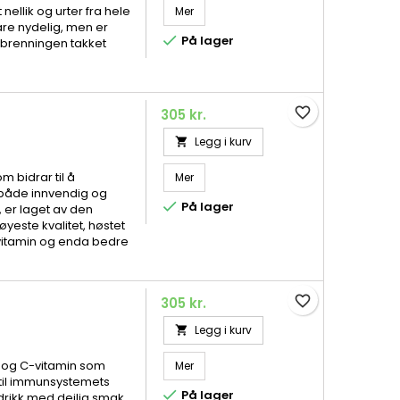
 nellik og urter fra hele
Mer
re nydelig, men er

På lager
forbrenningen takket
favorite_border
305 kr.
Legg i kurv

 bidrar til å
Mer
 både innvendig og

På lager
, er laget av den
yeste kvalitet, høstet
-vitamin og enda bedre
favorite_border
305 kr.
Legg i kurv

 og C-vitamin som
Mer
t til immunsystemets

På lager
rikk med deilig smak