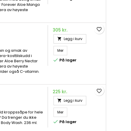
år Forever Aloe Mango
vera av høyeste
favorite_border
305 kr.
Legg i kurv

min og smak av
Mer
ra-kosttilskudd i

På lager
er Aloe Berry Nectar
vera av høyeste
older også C-vitamin.
favorite_border
225 kr.
Legg i kurv

ld kroppssåpe for hele
Mer
? Da trenger du ikke

På lager
e Body Wash. 236 ml.