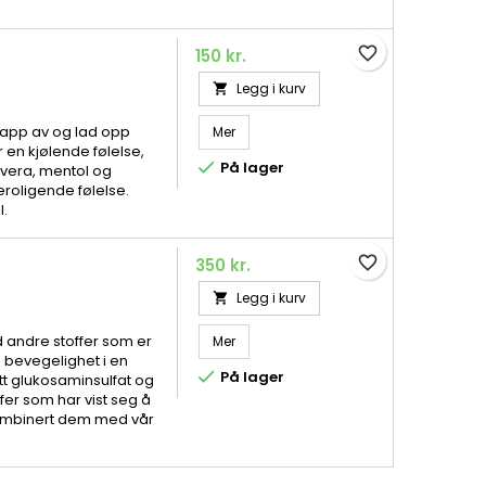
favorite_border
150 kr.
Legg i kurv

lapp av og lad opp
Mer
en kjølende følelse,

På lager
vera, mentol og
roligende følelse.
l.
favorite_border
350 kr.
Legg i kurv

 andre stoffer som er
Mer
g bevegelighet i en

På lager
t glukosaminsulfat og
fer som har vist seg å
kombinert dem med vår