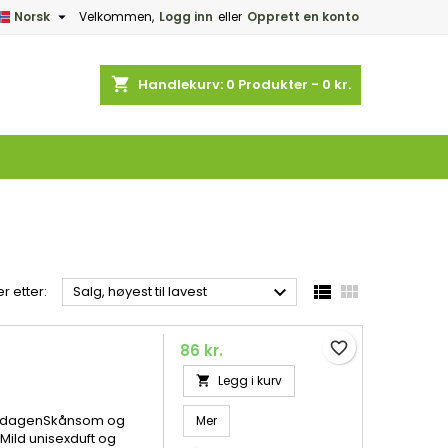

Norsk
Velkommen,
Logg inn
eller
Opprett en konto
×
×
×
×
shopping_cart
Handlekurv:
0
Produkter - 0 kr.
)
n
e



r etter:
Salg, høyest til lavest
favorite_border
86 kr.
Legg i kurv

le dagenSkånsom og
Mer
Mild unisexduft og