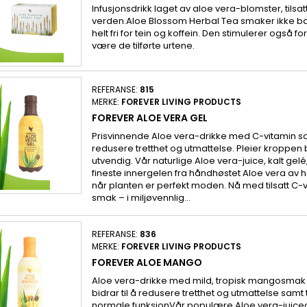
Infusjonsdrikk laget av aloe vera-blomster, tilsatt
verden.Aloe Blossom Herbal Tea smaker ikke ba
helt fri for tein og koffein. Den stimulerer også 
være de tilførte urtene.
REFERANSE:
815
MERKE:
FOREVER LIVING PRODUCTS
FOREVER ALOE VERA GEL
Prisvinnende Aloe vera-drikke med C-vitamin som
redusere tretthet og utmattelse. Pleier kroppen
utvendig. Vår naturlige Aloe vera-juice, kalt gelé
fineste innergelen fra håndhøstet Aloe vera av hø
når planten er perfekt moden. Nå med tilsatt C
smak – i miljøvennlig...
REFERANSE:
836
MERKE:
FOREVER LIVING PRODUCTS
FOREVER ALOE MANGO
Aloe vera-drikke med mild, tropisk mangosmak
bidrar til å redusere tretthet og utmattelse sam
normale funksjonVår populære Aloe vera-juiced