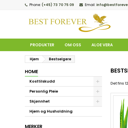
Phone:
(+45) 73 70 75 09
Email:
info@bestforeve
M
(
O
L
add_circle_outline
((
Du
Øn
PRODUKTER
OM OSS
ALOE VERA
Hjem
Bestselgere
BESTS
HOME
Kosttilskudd
Det fins 1
Personlig Pleie
Skjønnhet
Hjem og Husholdning
MERKER