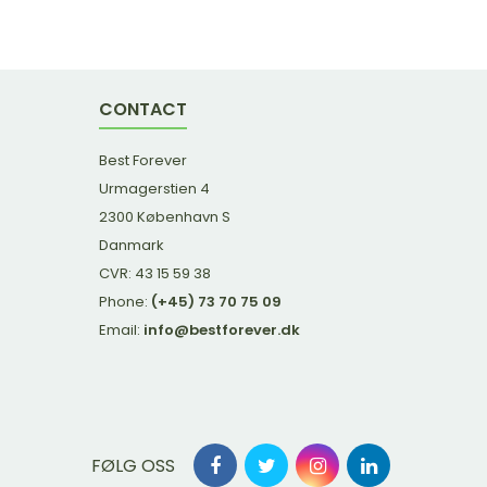
CONTACT
Best Forever
Urmagerstien 4
2300 København S
Danmark
CVR: 43 15 59 38
Phone:
(+45) 73 70 75 09
Email:
info@bestforever.dk
FØLG OSS