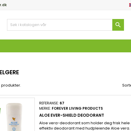
r.dk
y wishlists
(modalTitle))
pprett ønskeliste
ogg inn

Create new list
confirmMessage))
 må være innlogget for å lagre produkter i ønskelisten din.
skeliste navn
((cancelText))
Avbryt
((modalDeleteText)
Logg in
Avbryt
Opprett ønskelist
ELGERE
2 produkter.
Sorte
REFERANSE:
67
MERKE:
FOREVER LIVING PRODUCTS
ALOE EVER-SHIELD DEODORANT
Aloe vera-deodorant som holder deg frisk he
effektiv deodorant med hudpleiende Aloe vera. 